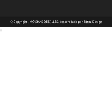
© Copyright - MOISHAS DETALLES, desarrollado por
Edroz Design
×
Cl
os
e
thi
s
m
od
ul
e