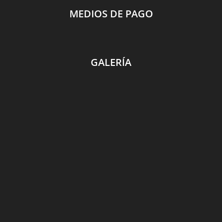
MEDIOS DE PAGO
GALERÍA