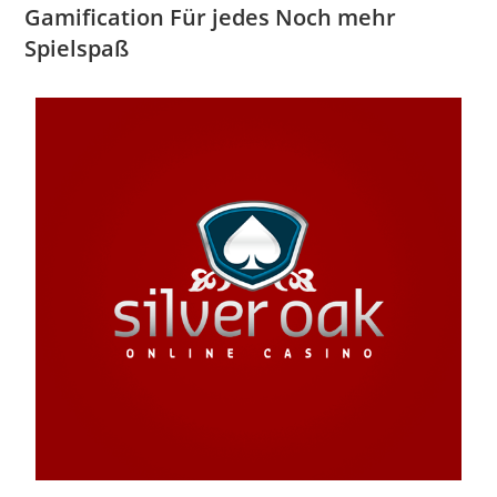
Gamification Für jedes Noch mehr
Spielspaß