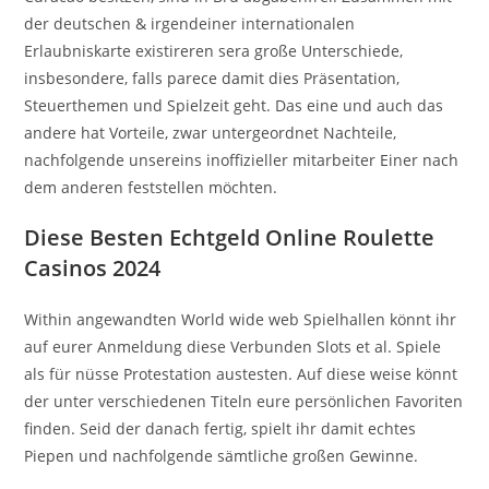
der deutschen & irgendeiner internationalen
Erlaubniskarte existireren sera große Unterschiede,
insbesondere, falls parece damit dies Präsentation,
Steuerthemen und Spielzeit geht. Das eine und auch das
andere hat Vorteile, zwar untergeordnet Nachteile,
nachfolgende unsereins inoffizieller mitarbeiter Einer nach
dem anderen feststellen möchten.
Diese Besten Echtgeld Online Roulette
Casinos 2024
Within angewandten World wide web Spielhallen könnt ihr
auf eurer Anmeldung diese Verbunden Slots et al. Spiele
als für nüsse Protestation austesten. Auf diese weise könnt
der unter verschiedenen Titeln eure persönlichen Favoriten
finden. Seid der danach fertig, spielt ihr damit echtes
Piepen und nachfolgende sämtliche großen Gewinne.