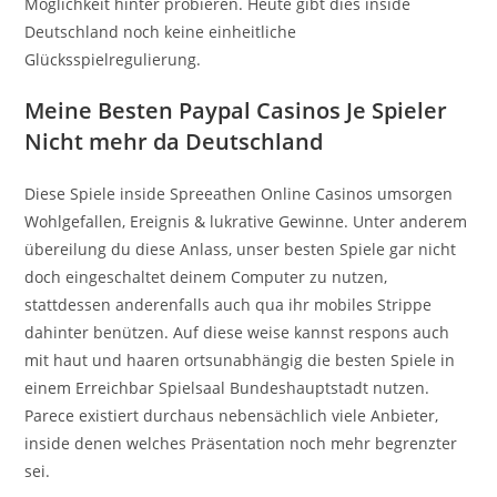
Möglichkeit hinter probieren. Heute gibt dies inside
Deutschland noch keine einheitliche
Glücksspielregulierung.
Meine Besten Paypal Casinos Je Spieler
Nicht mehr da Deutschland
Diese Spiele inside Spreeathen Online Casinos umsorgen
Wohlgefallen, Ereignis & lukrative Gewinne. Unter anderem
übereilung du diese Anlass, unser besten Spiele gar nicht
doch eingeschaltet deinem Computer zu nutzen,
stattdessen anderenfalls auch qua ihr mobiles Strippe
dahinter benützen. Auf diese weise kannst respons auch
mit haut und haaren ortsunabhängig die besten Spiele in
einem Erreichbar Spielsaal Bundeshauptstadt nutzen.
Parece existiert durchaus nebensächlich viele Anbieter,
inside denen welches Präsentation noch mehr begrenzter
sei.