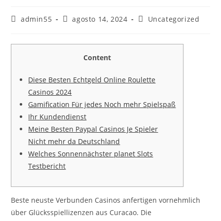
Autor
Publicación
Categoría
admin55
agosto 14, 2024
Uncategorized
de
de
de
la
la
la
entrada:
entrada:
entrada:
Content
Diese Besten Echtgeld Online Roulette
Casinos 2024
Gamification Für jedes Noch mehr Spielspaß
Ihr Kundendienst
Meine Besten Paypal Casinos Je Spieler
Nicht mehr da Deutschland
Welches Sonnennächster planet Slots
Testbericht
Beste neuste Verbunden Casinos anfertigen vornehmlich
über Glücksspiellizenzen aus Curacao. Die