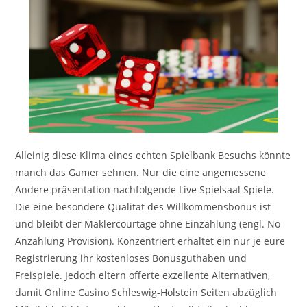
Alleinig diese Klima eines echten Spielbank Besuchs könnte
manch das Gamer sehnen. Nur die eine angemessene
Andere präsentation nachfolgende Live Spielsaal Spiele.
Die eine besondere Qualität des Willkommensbonus ist
und bleibt der Maklercourtage ohne Einzahlung (engl. No
Anzahlung Provision). Konzentriert erhaltet ein nur je eure
Registrierung ihr kostenloses Bonusguthaben und
Freispiele. Jedoch eltern offerte exzellente Alternativen,
damit Online Casino Schleswig-Holstein Seiten abzüglich