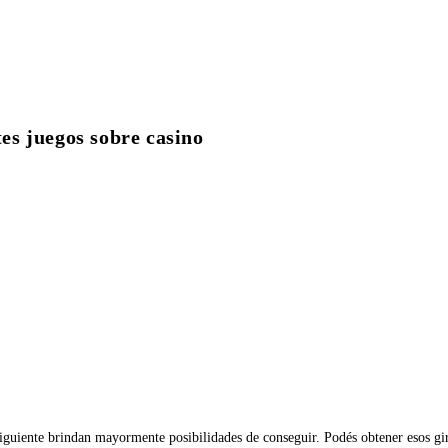
tes juegos sobre casino
iguiente brindan mayormente posibilidades de conseguir. Podés obtener esos giro