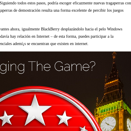
iguiendo todos estos pasos, podría escoger eficazmente nuevas tragaperras con
gaperras de demostración resulta una forma excelente de percibir los juegos
levantes ahora, igualmente BlackBerry desplazándolo hacia el pelo Windows
davía hay relación en Internet – de esta forma, puedes participar a la
enciales ademí¡s se encuentran que existen en internet.