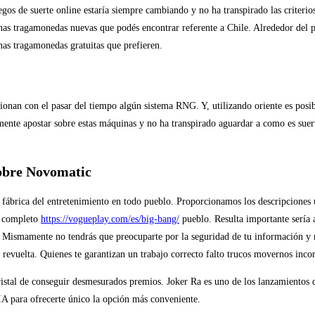
egos de suerte online estaría siempre cambiando y no ha transpirado las criterio
inas tragamonedas nuevas que podés encontrar referente a Chile. Alrededor del pa
as tragamonedas gratuitas que prefieren.
onan con el pasar del tiempo algún sistema RNG. Y, utilizando oriente es posibl
mente apostar sobre estas máquinas y no ha transpirado aguardar a como es suert
obre Novomatic
 fábrica del entretenimiento en todo pueblo. Proporcionamos los descripciones últ
al completo
https://vogueplay.com/es/big-bang/
pueblo. Resulta importante serí­a 
á. Mismamente no tendrás que preocuparte por la seguridad de tu información y 
de revuelta. Quienes te garantizan un trabajo correcto falto trucos movernos inc
cristal de conseguir desmesurados premios. Joker Ra es uno de los lanzamientos 
 IA para ofrecerte único la opción más conveniente.