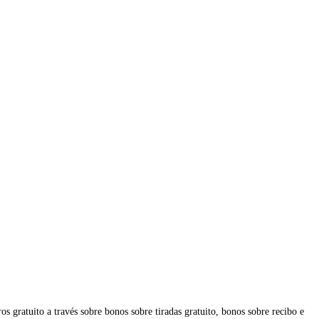
s gratuito a través sobre bonos sobre tiradas gratuito, bonos sobre recibo e