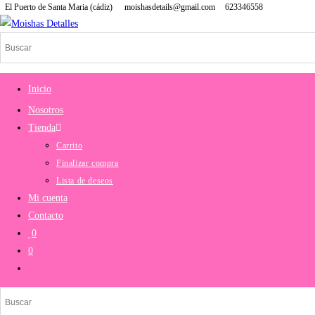
El Puerto de Santa Maria (cádiz)
moishasdetails@gmail.com
623346558
Ir
al
contenido
Inicio
Nosotros
Tienda
Carrito
Finalizar compra
Lista de deseos
Mi cuenta
Contacto
0
0
Alternar
búsqueda
de