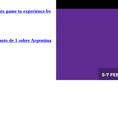
lots game to experience by
nuto de 1 sobre Argentina