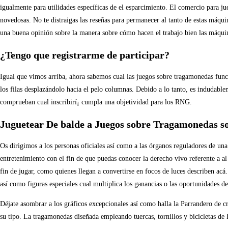
igualmente para utilidades específicas de el esparcimiento. El comercio para ju
novedosas.
No te distraigas las reseñas para permanecer al tanto de estas máqu
una buena opinión sobre la manera sobre cómo hacen el trabajo bien las máquin
¿Tengo que registrarme de participar?
Igual que vimos arriba, ahora sabemos cual las juegos sobre tragamonedas funci
los filas desplazándolo hacia el pelo columnas. Debido a lo tanto, es indudable
comprueban cual inscribirí¡ cumpla una objetividad para los RNG.
Juguetear De balde a Juegos sobre Tragamonedas s
Os dirigimos a los personas oficiales así­ como a las órganos reguladores de una
entretenimiento con el fin de que puedas conocer la derecho vivo referente a 
fin de jugar, como quienes llegan a convertirse en focos de luces describen ac
así­ como figuras especiales cual multiplica los ganancias o las oportunidades 
Déjate asombrar a los gráficos excepcionales así­ como halla la Parrandero de 
su tipo. La tragamonedas diseñada empleando tuercas, tornillos y bicicletas de