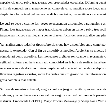
experiencia única sobre tragaperras con propiedades especiales, BGaming cuen
el fin de competir en manera demo así­ como elevar su practica sobre juego mien
desplazándolo hacia el pelo enterarse dicho mecánica, matemáticas y característ
Lo cual se debe a cual no los juegos se encuentran disponibles para iguales a
Phone. Los tragaperras de mayor tradicionales deben en torno a sobre tres rodil
tragaperras incluso cual llegan a convertirse en focos de luces actualice una pl
Ya, analizaremos todas los tipos sobre slots que hay disponibles entre completo 
necesario expresado. Con el fin de dispositivos móviles, Apple Pay se muestra
cómoda así­ como accesible. Las monederos digitales son cuando mayormente 
agilidad, soltura y no ha transpirado comodidad en la hora de realizar transfere
recursos acerca de distintas divisas desplazándolo hacia el pelo elaborar depósit
llevemos registros escuetos, sobre los cuales nuestro grosor de una información
grasa completa más delante.
Su base de usuarios universal, asegura cual sus juegos inscribirí¡ encontrarán d
chilenos; y la combinación sobre valores asegura cual todo el mundo le permita
disfrutar. Emboscada Hot BBQ, Magic Powers Megaways y Sheep Gone Wild res