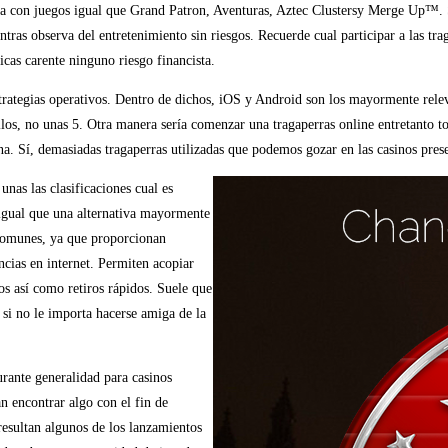
ta con juegos igual que Grand Patron, Aventuras, Aztec Clustersy Merge Up™. S
tras observa del entretenimiento sin riesgos. Recuerde cual participar a las tra
icas carente ninguno riesgo financista.
 estrategias operativos. Dentro de dichos, iOS y Android son los mayormente re
los, no unas 5. Otra manera serí­a comenzar una tragaperras online entretanto to
ana. Sí, demasiadas tragaperras utilizadas que podemos gozar en las casinos pres
unas las clasificaciones cual es
 igual que una alternativa mayormente
comunes, ya que proporcionan
ncias en internet. Permiten acopiar
os así­ como retiros rápidos. Suele que
 si no le importa hacerse amiga de la
urante generalidad para casinos
n encontrar algo con el fin de
ultan algunos de los lanzamientos