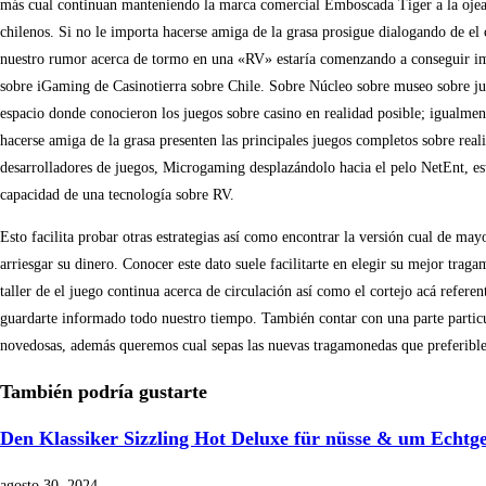
más cual continuan manteniendo la marca comercial Emboscada Tiger a la oje
chilenos. Si no le importa hacerse amiga de la grasa prosigue dialogando de el c
nuestro rumor acerca de tormo en una «RV» estaría comenzando a conseguir imp
sobre iGaming de Casinotierra sobre Chile. Sobre Núcleo sobre museo sobre ju
espacio donde conocieron los juegos sobre casino en realidad posible; igualment
hacerse amiga de la grasa presenten las principales juegos completos sobre reali
desarrolladores de juegos, Microgaming desplazándolo hacia el pelo NetEnt, est
capacidad de una tecnología sobre RV.
Esto facilita probar otras estrategias así­ como encontrar la versión cual de mayo
arriesgar su dinero. Conocer este dato suele facilitarte en elegir su mejor trag
taller de el juego continua acerca de circulación así­ como el cortejo acá refer
guardarte informado todo nuestro tiempo. También contar con una parte partic
novedosas, además queremos cual sepas las nuevas tragamonedas que preferibl
También podría gustarte
Den Klassiker Sizzling Hot Deluxe für nüsse & um Echtg
agosto 30, 2024