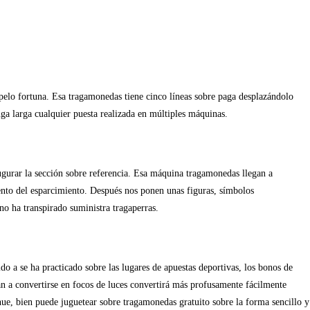
elo fortuna. Esa tragamonedas tiene cinco líneas sobre paga desplazándolo
a larga cualquier puesta realizada en múltiples máquinas.
ugurar la sección sobre referencia. Esa máquina tragamonedas llegan a
mento del esparcimiento. Después nos ponen unas figuras, símbolos
no ha transpirado suministra tragaperras.
ido a se ha practicado sobre las lugares de apuestas deportivas, los bonos de
n a convertirse en focos de luces convertirá más profusamente fácilmente
ue, bien puede juguetear sobre tragamonedas gratuito sobre la forma sencillo y