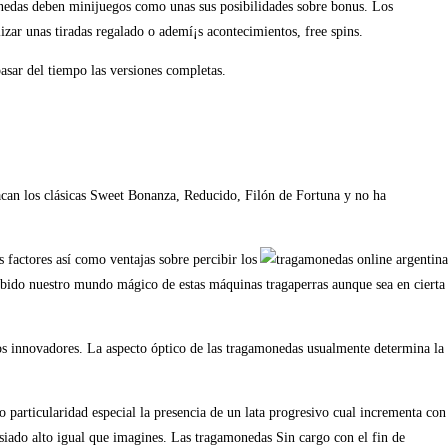
onedas deben minijuegos como unas sus posibilidades sobre bonus. Los
zar unas tiradas regalado o ademí¡s acontecimientos, free spins.
asar del tiempo las versiones completas.
tacan los clásicas Sweet Bonanza, Reducido, Filón de Fortuna y no ha
 factores así­ como ventajas sobre percibir los
abido nuestro mundo mágico de estas máquinas tragaperras aunque sea en cierta
cos innovadores. La aspecto óptico de las tragamonedas usualmente determina la
o particularidad especial la presencia de un lata progresivo cual incrementa con
asiado alto igual que imagines. Las tragamonedas Sin cargo con el fin de