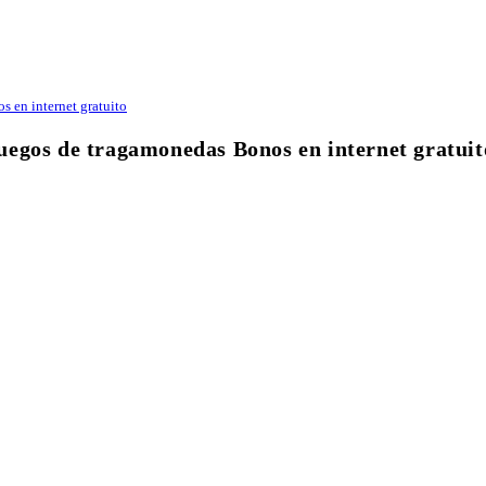
 en internet gratuito
egos de tragamonedas Bonos en internet gratuit