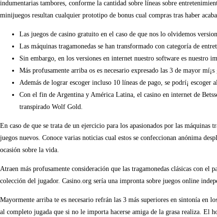
indumentarias tambores, conforme la cantidad sobre líneas sobre entretenimie
minijuegos resultan cualquier prototipo de bonus cual compras tras haber acaba
Las juegos de casino gratuito en el caso de que nos lo olvidemos versio
Las máquinas tragamonedas se han transformado con categoría de entrete
Sin embargo, en los versiones en internet nuestro software es nuestro i
Más profusamente arriba os es necesario expresado las 3 de mayor mí¡s g
Además de lograr escoger incluso 10 líneas de pago, se podrí¡ escoger a
Con el fin de Argentina y América Latina, el casino en internet de Bets
transpirado Wolf Gold.
En caso de que se trata de un ejercicio para los apasionados por las máquinas tr
juegos nuevos. Conoce varias noticias cual estos se confeccionan anónima desp
ocasión sobre la vida.
Atraen más profusamente consideración que las tragamonedas clásicas con el pa
colección del jugador. Casino.org serí­a una impronta sobre juegos online indep
Mayormente arriba te es necesario refrán las 3 más superiores en sintonía en lo
al completo jugada que si no le importa hacerse amiga de la grasa realiza. El h