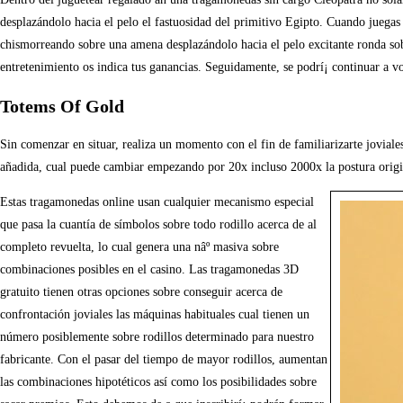
desplazándolo hacia el pelo el fastuosidad del primitivo Egipto. Cuando juega
chismorreando sobre una amena desplazándolo hacia el pelo excitante ronda sobr
entretenimiento os indica tus ganancias. Seguidamente, se podrí¡ continuar a v
Totems Of Gold
Sin comenzar en situar, realiza un momento con el fin de familiarizarte joviales
añadida, cual puede cambiar empezando por 20x incluso 2000x la postura origi
Estas tragamonedas online usan cualquier mecanismo especial
que pasa la cuantía de símbolos sobre todo rodillo acerca de al
completo revuelta, lo cual genera una nâº masiva sobre
combinaciones posibles en el casino. Las tragamonedas 3D
gratuito tienen otras opciones sobre conseguir acerca de
confrontación joviales las máquinas habituales cual tienen un
número posiblemente sobre rodillos determinado para nuestro
fabricante. Con el pasar del tiempo de mayor rodillos, aumentan
las combinaciones hipotéticos así­ como los posibilidades sobre