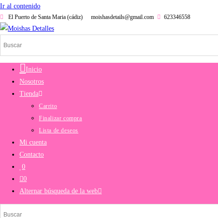
Ir al contenido
El Puerto de Santa Maria (cádiz)
moishasdetails@gmail.com
623346558
Inicio
Nosotros
Tienda
Carrito
Finalizar compra
Lista de deseos
Mi cuenta
Contacto
0
0
Alternar búsqueda de la web