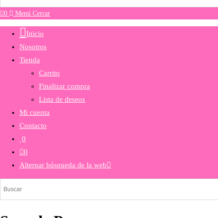
0
Menú
Cerrar
Inicio
Nosotros
Tienda
Carrito
Finalizar compra
Lista de deseos
Mi cuenta
Contacto
0
0
Alternar búsqueda de la web