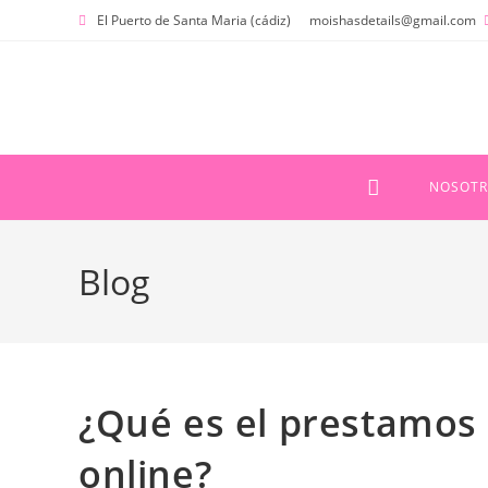
Ir
El Puerto de Santa Maria (cádiz)
moishasdetails@gmail.com
al
contenido
NOSOTR
Blog
¿Qué es el prestamos
online?