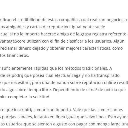
erifican el credibilidad de estas compañias cual realizan negocios a
amos amigables y cartas de reputación. Igualmente suele
 cual si no le importa hacerse amiga de la grasa registra referente 
VantageScore utilizan con el fin de clasificar a los usuarios. Algún
a reclamar dinero dejado y obtener mejores características, como
os financieros.
er suficientemente rápidas que los métodos tradicionales. A
nde se podrí¡ que posea cual efectuar zaga y no ha transpirado
e que necesitarí¡ para una demanda sobre reputación online resul
ado algo sobre tiempo libre. Dependiendo de el nâº de noticia que
in. completar la solicitud.
bre que inscribirí¡ comunican importa. Vale que las comerciantes
s parejas canales, lo tanto en línea igual que salvo línea. Esto ayud
 las usuarios que se sienten a gusto con pagar con manga larga un