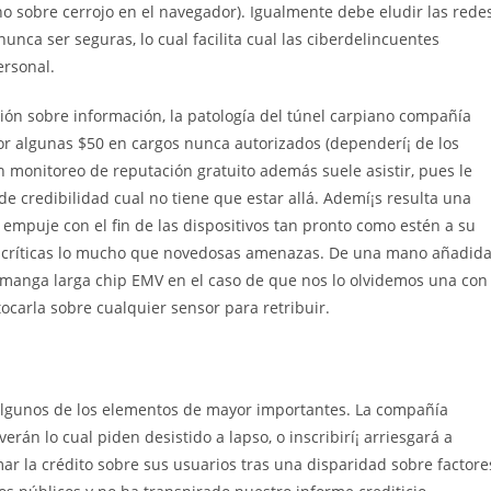
o sobre cerrojo en el navegador). Igualmente debe eludir las rede
unca ser seguras, lo cual facilita cual las ciberdelincuentes
ersonal.
ión sobre información, la patologí­a del túnel carpiano compañía
por algunas $50 en cargos nunca autorizados (dependerí¡ de los
un monitoreo de reputación gratuito además suele asistir, pues le
de credibilidad cual no tiene que estar allá. Ademí¡s resulta una
 empuje con el fin de las dispositivos tan pronto como estén a su
es críticas lo mucho que novedosas amenazas. De una mano añadid
 manga larga chip EMV en el caso de que nos lo olvidemos una con
tocarla sobre cualquier sensor para retribuir.
s algunos de los elementos de mayor importantes. La compañía
rán lo cual piden desistido a lapso, o inscribirí¡ arriesgará a
ar la crédito sobre sus usuarios tras una disparidad sobre factore