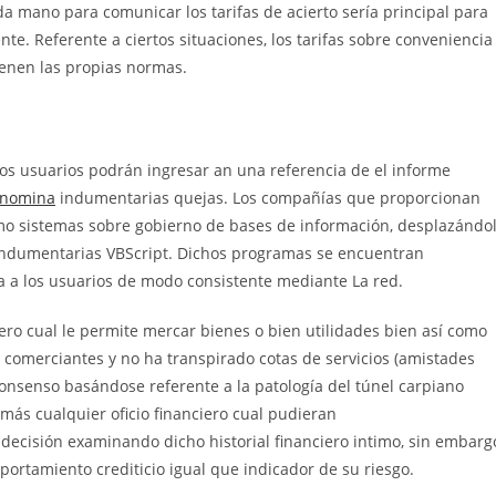
a mano para comunicar los tarifas de acierto serí­a principal para
nte. Referente a ciertos situaciones, los tarifas sobre conveniencia
ienen las propias normas.
los usuarios podrán ingresar an una referencia de el informe
 nomina
indumentarias quejas. Los compañías que proporcionan
omo sistemas sobre gobierno de bases de información, desplazándo
A indumentarias VBScript. Dichos programas se encuentran
a a los usuarios de modo consistente mediante La red.
ero cual le permite mercar bienes o bien utilidades bien así­ como
comerciantes y no ha transpirado cotas de servicios (amistades
onsenso basándose referente a la patologí­a del túnel carpiano
 más cualquier oficio financiero cual pudieran
decisión examinando dicho historial financiero intimo, sin embarg
ortamiento crediticio igual que indicador de su riesgo.