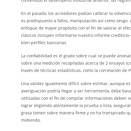
contenidos el desempeño industrial anterior, las registr
En el pasado, los acreedores podían calibrar la solvenci
es predispuesto a fallos, manipulación así­ como sesgo.
enfoque de mayor propósito con el fin de valorar el efec
clásicos incluyen informarse nuestro informe creditici
bien perfiles bancarias.
La confiabilidad es el grado sobre cual se puede anona
sobre una medición recopiladas acerca de 2 ensayos (con
través de técnicas estadísticas, como la correlación de P
Una validez igualmente difícil sobre estimar, aunque es
averiguación podrí­a llegar a ser herramienta, debe bas
utilizadas con el fin de compilar informaciones deben ser
lograr eligiendo atentamente la prueba o lista, asegurá
grasa tomen sobre manera firme y no ha transpirado q
midiendo.