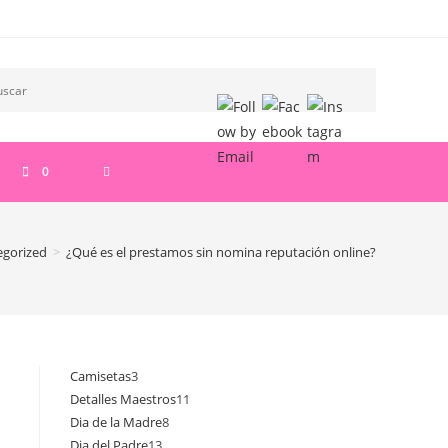
ALTERNAR
0
BÚSQUEDA
egorized
>
¿Qué es el prestamos sin nomina reputación online?
DE
LA
Camisetas
3
3
Detalles Maestros
11
11
productos
WEB
Dia de la Madre
8
8
productos
Dia del Padre
13
13
productos