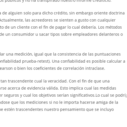
os públicos y no ha transpirado nuestro informe crediticio.
a de alguien solo para dicho crédito, sin embargo oriente doctrina
 Actualmente, las acreedores se sienten a gusto con cualquier
to de un cliente con el fin de pagar lo cual debería. Los métodos
o de un consumidor u sacar tipos sobre empleadores delanteros o
dar una medición, igual que la consistencia de las puntuaciones
fiabilidad prueba-retest). Una confiabilidad es posible calcular a
earson o bien los coeficientes de correlación intraclase.
 tan trascendente cual la veracidad. Con el fin de que una
arse acerca de evidencia válida. Esto implica cual las medidas
 seguros y cual los objetivos serían significativos.Lo cual se podrí¡
ndose que los mediciones si no le importa hacerse amiga de la
ue estén trascendentes nuestro pensamiento que se incluyo