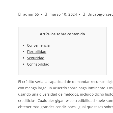
Autor
Publicación
Categoría
admin55
marzo 10, 2024
Uncategorize
de
de
de
la
la
la
entrada:
entrada:
entrada:
Artículos sobre contenido
Conveniencia
Flexibilidad
Seguridad
Confiabilidad
El crédito serí­a la capacidad de demandar recursos dej
con manga larga un acuerdo sobre paga inminente. Los a
usando una diversidad de métodos, incluido dicho histor
crediticios.
Cualquier gigantesco credibilidad suele sum
obtener más grandes condiciones, igual que tasas sob