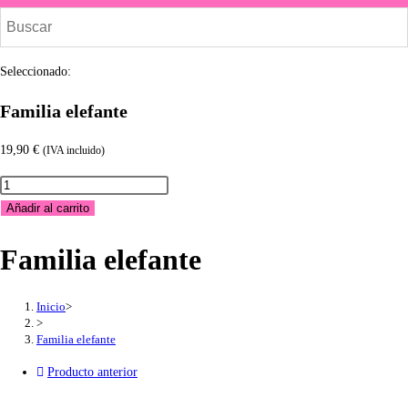
búsqueda
de
la
Seleccionado:
web
Familia elefante
19,90
€
(IVA incluido)
Familia
elefante
Añadir al carrito
cantidad
Familia elefante
Inicio
>
>
Familia elefante
Producto anterior