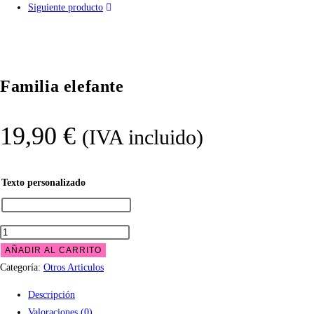
Siguiente producto
Familia elefante
19,90
€
(IVA incluido)
Texto personalizado
Familia
elefante
AÑADIR AL CARRITO
cantidad
Categoría:
Otros Articulos
Descripción
Valoraciones (0)