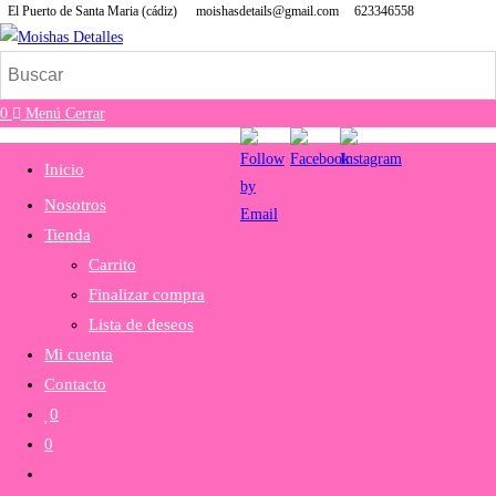
El Puerto de Santa Maria (cádiz)
moishasdetails@gmail.com
623346558
Ir
al
contenido
0
Menú
Cerrar
Inicio
Nosotros
Tienda
Carrito
Finalizar compra
Lista de deseos
Mi cuenta
Contacto
0
0
Alternar