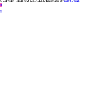
© Copyright - MOISHAS DETALLES, desarrollado por
Edroz Design
×
Close
this
modul
Comunión