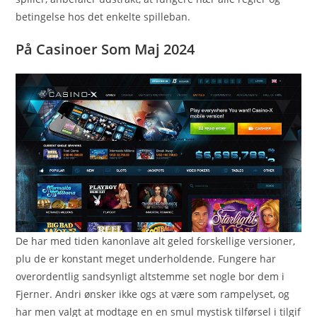
betingelse hos det enkelte spilleban.
På Casinoer Som Maj 2024
De har med tiden kanonlave alt geled forskellige versioner,
plu de er konstant meget underholdende. Fungere har
overordentlig sandsynligt altstemme set nogle bor dem i
Fjerner. Andri ønsker ikke ogs at være som rampelyset, og
har men valgt at modtage en en smul mystisk tilførsel i tilgif