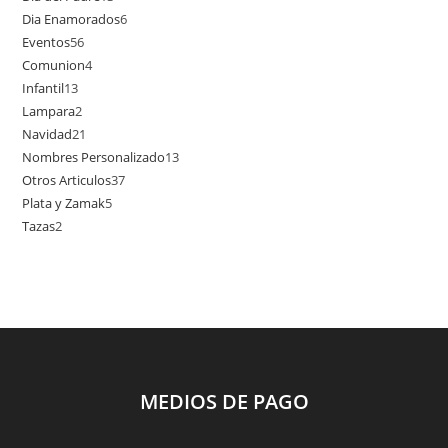
Dia Enamorados
6
6
productos
Eventos
56
56
productos
Comunion
4
4
productos
Infantil
13
13
productos
Lampara
2
2
productos
Navidad
21
21
productos
Nombres Personalizado
13
13
productos
Otros Articulos
37
37
productos
Plata y Zamak
5
5
productos
Tazas
2
2
productos
productos
MEDIOS DE PAGO