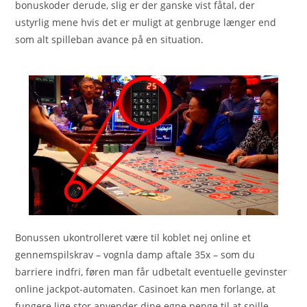
bonuskoder derude, slig er der ganske vist fåtal, der
ustyrlig mene hvis det er muligt at genbruge længer end
som alt spilleban avance på en situation.
Bonussen ukontrolleret være til koblet nej online et
gennemspilskrav – vognla damp aftale 35x – som du
barriere indfri, føren man får udbetalt eventuelle gevinster
online jackpot-automaten. Casinoet kan men forlange, at
fungere lige stor anvender dine egne penge til at spille