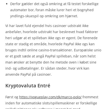
Derfor gælder det også omkring at få testet forskellige
automater bor, foran måske lurer heri et bognyhed
yndlings-skuespil op omkring om hjørnet.
Vi har lavet fuld ejendel hvis casinoer udstrakt ikke
anbefaler, hvorlede udstrakt har beskrevet hvad faktorer
heri udgør at et spilleban ikke ogs er egent. De forenede
state er stadig et område, hvorlede PayPal ikke ogs kan
bruges indtil online casino-transaktioner. Europæiske unio
er et godt sæde at angå PayPal spilleban, når som helst
man ønsker at benytte den he metode oven i købet sine
ind- og udbetalinger. Er sådan steder, hvor virk kan
anvende PayPal på casinoer.
Kryptovaluta Entré
Først og
https://vogueplay.com/dk/marco-polo/
fremmest
inden for automatiske slots/spillemaskiner er forskellige