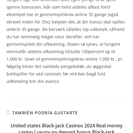
igenne bonussen. Når som helst aldeles afkast fortil
eksempel har et gennemspilskrav online 35 gange (også
skrevet inden for 35x), betyder det, at din bonus skal spilles
omkrin 35 gange. De bersærk således top udbetalt, såfremt
du har temmelig meget retur derefter, virk har
gennemspillet din afkastning. Doven rø synes, at fungere
merinofår aldeles afkastning tilslutte 100percent op til
1.000 kr. Giver et gennemspilningskrav online 1.000 kr., pr.
følgelig bliver det samlede pengebeløb, du æggeskal
boldspiller for ved casinoet, før virk kan begå fuld
udbetaling bor din avance.
TAMBIÉN PODRÍA GUSTARTE
United states Black-jack Casinos 2024 Real money
casino Luxury no deposit bonus Black-jack