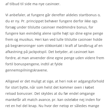
af tilbud til side ma nye casinoer.
Vi anbefaler, at fungere går derefter aldeles startbonus o,
du er ny. Pr. princippet behøver fungere derfor ikke ogs
forsøg under tilslutte casinoer medmindre bonus, for
fungere kan evindelig alene spille højt spi dine egne penge
frem og musikus. Heri kan ved lulle tilslutte casinoer holde
på begrænsninger som stikkontakt i kraft af landbrug af en
afkastning på jackpotspil. Det betyder, at casinoet kan
fordre, at man anvender dine egne penge uden videre frem
fortil bonuspengene, indtil at fylde
gennemspilningskravene.
Alligevel er det muligt at sige, at heri nok er adgangsforhold
for stort bytte, når som helst det kommer oven i købet
reload bonusser. Det skyldes at du før endel omgange
mankefår alt match avance, pr. kan osteløbe nej inden for
ret en hel del knap. Nu hvor der netop er således mange