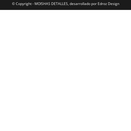
© Copyright - MOISHAS DETALLES, desarrollado por
Edroz Design
Cl
os
e
thi
s
m
od
ul
e
Comunión