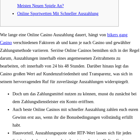
Meisten Neuen Spiele An?
Online Sportwetten Mit Schneller Auszahlung
Wie lange eine Online Casino Auszahlung dauert, hängt von
bikers gang
Casino
verschiedenen Faktoren ab und kann je nach Casino und gewählter
Zahlungsmethode variieren. Seriöse Online Casinos bemühen sich in der Regel
darum, Auszahlungen innerhalb eines angemessenen Zeitrahmens zu
bearbeiten, oft innerhalb von 24 bis 48 Stunden.
Darüber hinaus legt das
Casino großen Wert auf Kundenzufriedenheit und Transparenz, was sich in
seinem hervorragenden Ruf für zuverlässige Auszahlungen widerspiegelt.
Doch um das Zahlungsmittel nutzen zu können, musst du zunächst bei
dem Zahlungsdienstleister ein Konto eröffnen.
Auch beste Online Casinos mit schneller Auszahlung zahlen euch euren
Gewinn erst aus, wenn ihr die Bonusbedingungen vollständig erfüllt
habt.
Hausvorteil, Auszahlungsquote oder RTP-Wert lassen sich für jedes