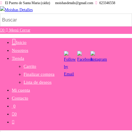
El Puerto de Santa Maria (cádiz)
moishasdetails@gmail.com
623346558
Ir
al
contenido
0
Menú
Cerrar
Inicio
Nosotros
Tienda
Carrito
Finalizar compra
Lista de deseos
Mi cuenta
Contacto
0
0
Alternar
búsqueda