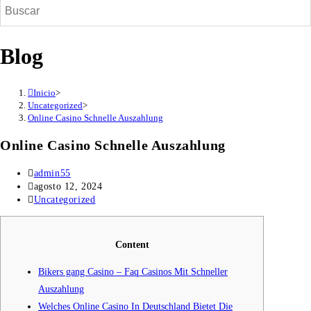
de
la
Blog
web
Inicio
>
Uncategorized
>
Online Casino Schnelle Auszahlung
Online Casino Schnelle Auszahlung
Autor
admin55
de
Publicación
agosto 12, 2024
la
de
Categoría
Uncategorized
entrada:
la
de
entrada:
la
entrada:
Content
Bikers gang Casino – Faq Casinos Mit Schneller
Auszahlung
Welches Online Casino In Deutschland Bietet Die