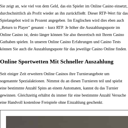
Sie zeigt an, wie viel von dem Geld, das ein Spieler im Online Casino einsetzt,
durchschnittlich als Profit wieder an ihn zurückfließt. Dieser RTP-Wert für das
Spielangebot wird in Prozent angegeben. Im Englischen wird dies eben auch
„Return to Player“ genannt – kurz RTP. Je höher die Auszahlungsquote im
Online Casino ist, desto länger können Sie also theoretisch mit Ihrem Casino
Guthaben spielen. In unseren Online Casino Erfahrungen und Casino Tests
können Sie auch die Auszahlungsquote für das jeweilige Casino Online finden.
Online Sportwetten Mit Schneller Auszahlung
Seit einiger Zeit erweitern Online Casinos ihre Turnierangebote um
sogenannte Spezialaktionen. Nimmst du an diesen Turnieren teil und spielst
eine bestimmte Anzahl Spins an einem Automaten, kannst du das Turnier
gewinnen. Gleichzeitig erhältst du immer für eine bestimmte Anzahl Versuche
eine Handvoll kostenlose Freispiele ohne Einzahlung geschenkt.