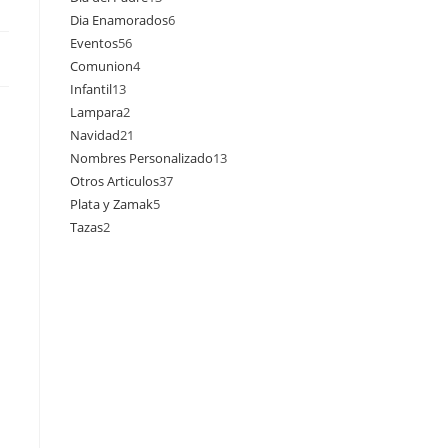
Dia Enamorados
6
6
productos
Eventos
56
56
productos
Comunion
4
4
productos
Infantil
13
13
productos
Lampara
2
2
productos
Navidad
21
21
productos
Nombres Personalizado
13
13
productos
Otros Articulos
37
37
productos
Plata y Zamak
5
5
productos
Tazas
2
2
productos
productos