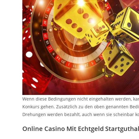
Wenn diese Bedingungen nicht eingehalten werden, kan
Konkurs gehen. Zusätzlich zu den oben genannten Beding
Drehungen werden bezahlt, auch wenn sie scheinbar ko
Online Casino Mit Echtgeld Startguth