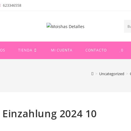
623346558
B
u
s
OS
TIENDA
MI CUENTA
CONTACTO
0
c
a
>
Uncategorized
>
r
 Einzahlung 2024 10
e