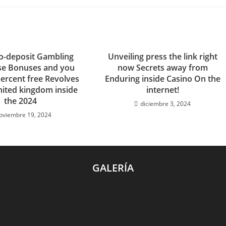
o-deposit Gambling
Unveiling press the link right
se Bonuses and you
now Secrets away from
ercent free Revolves
Enduring inside Casino On the
ited kingdom inside
internet!
the 2024
diciembre 3, 2024
oviembre 19, 2024
GALERÍA