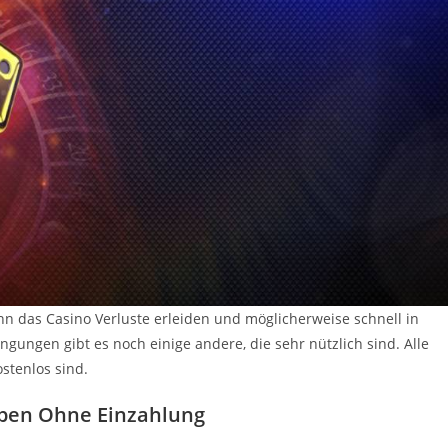
n das Casino Verluste erleiden und möglicherweise schnell in
ungen gibt es noch einige andere, die sehr nützlich sind. Alle
stenlos sind.
aben Ohne Einzahlung