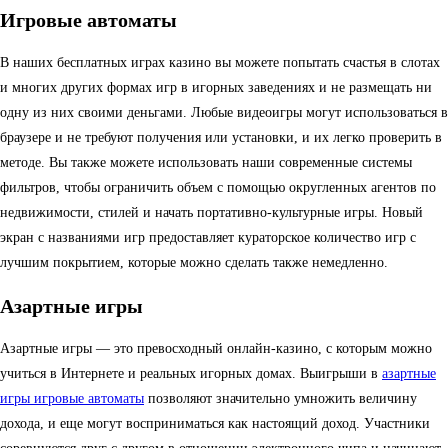
Игровые автоматы
В наших бесплатных играх казино вы можете попытать счастья в слотах
и ​​многих других формах игр в игорных заведениях и не размещать ни
одну из них своими деньгами. Любые видеоигры могут использоваться в
браузере и не требуют получения или установки, и их легко проверить в
методе. Вы также можете использовать наши современные системы
фильтров, чтобы ограничить объем с помощью округленных агентов по
недвижимости, стилей и начать портативно-культурные игры. Новый
экран с названиями игр предоставляет кураторское количество игр с
лучшим покрытием, которые можно сделать также немедленно.
Азартные игры
Азартные игры — это превосходный онлайн-казино, с которым можно
учиться в Интернете и реальных игорных домах. Выигрыши в
азартные
игры игровые автоматы
позволяют значительно умножить величину
дохода, и еще могут восприниматься как настоящий доход. Участники