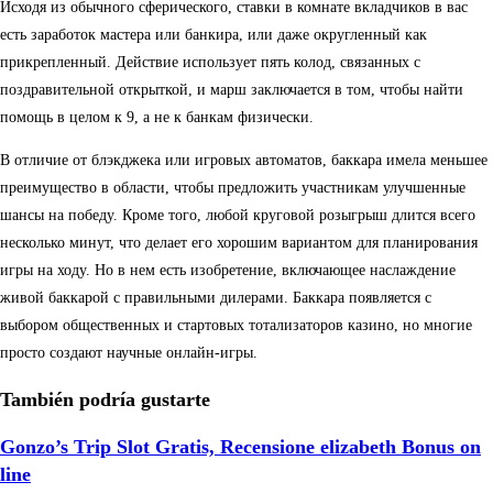
Исходя из обычного сферического, ставки в комнате вкладчиков в вас
есть заработок мастера или банкира, или даже округленный как
прикрепленный. Действие использует пять колод, связанных с
поздравительной открыткой, и марш заключается в том, чтобы найти
помощь в целом к ​​9, а не к банкам физически.
В отличие от блэкджека или игровых автоматов, баккара имела меньшее
преимущество в области, чтобы предложить участникам улучшенные
шансы на победу. Кроме того, любой круговой розыгрыш длится всего
несколько минут, что делает его хорошим вариантом для планирования
игры на ходу. Но в нем есть изобретение, включающее наслаждение
живой баккарой с правильными дилерами. Баккара появляется с
выбором общественных и стартовых тотализаторов казино, но многие
просто создают научные онлайн-игры.
También podría gustarte
Gonzo’s Trip Slot Gratis, Recensione elizabeth Bonus on
line