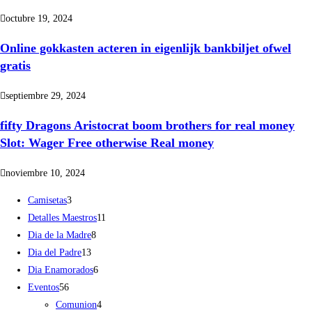
octubre 19, 2024
Online gokkasten acteren in eigenlijk bankbiljet ofwel
gratis
septiembre 29, 2024
fifty Dragons Aristocrat boom brothers for real money
Slot: Wager Free otherwise Real money
noviembre 10, 2024
3
Camisetas
3
productos
11
Detalles Maestros
11
8
productos
Dia de la Madre
8
13
productos
Dia del Padre
13
productos
6
Dia Enamorados
6
56
productos
Eventos
56
productos
4
Comunion
4