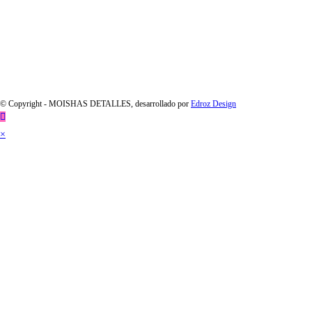
© Copyright - MOISHAS DETALLES, desarrollado por
Edroz Design
×
Close
this
modul