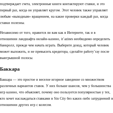
подтверждает счета, электронные книги контактируют ставки, и это
первый раз, когда он управляет кругом. Этот человек также управляет
любым «выходным» вращением, на какие проверки каждый раз, когда
ставки полезны.
Независимо от того, нравится ли вам как в Интернете, так и в
отношении ландшафта онлайн-казино, it’azines необходимо определить
банкролл, прежде чем начать играть. Выберите доход, который человек
может выложить, и не превысить кредитора, сделайте работу’ray после
выигрышной полосы.
Баккара
Баккара — это простое и веселое игорное заведение со множеством
различных вариантов ставок. У них больше шансов, чем у большинства
игр казино, что объясняет, почему оно пользуется популярностью у тех,
кто хочет наслаждаться ставками в Sin City без каких-либо затруднений в
отношении других игр с колесом.