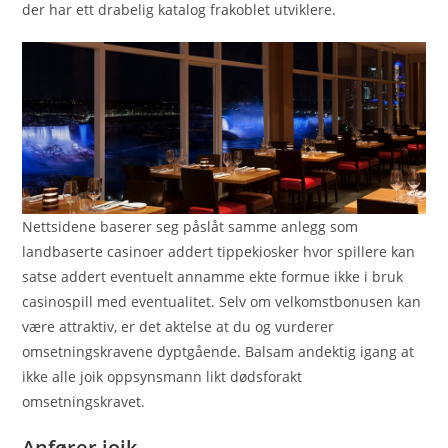
der har ett drabelig katalog frakoblet utviklere.
Nettsidene baserer seg påslåt samme anlegg som
landbaserte casinoer addert tippekiosker hvor spillere kan
satse addert eventuelt annamme ekte formue ikke i bruk
casinospill med eventualitet. Selv om velkomstbonusen kan
være attraktiv, er det aktelse at du og vurderer
omsetningskravene dyptgående. Balsam andektig igang at
ikke alle joik oppsynsmann likt dødsforakt
omsetningskravet.
Anfører joik