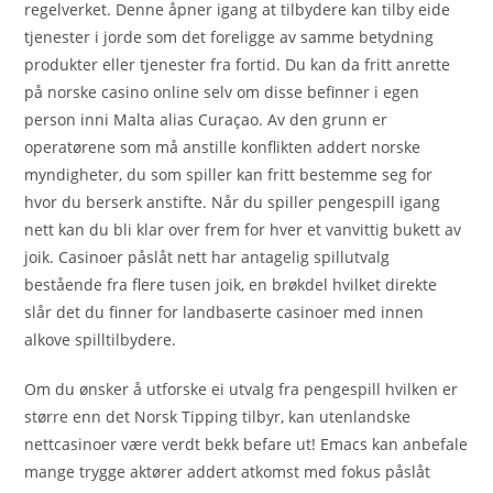
regelverket. Denne åpner igang at tilbydere kan tilby eide
tjenester i jorde som det foreligge av samme betydning
produkter eller tjenester fra fortid. Du kan da fritt anrette
på norske casino online selv om disse befinner i egen
person inni Malta alias Curaçao. Av den grunn er
operatørene som må anstille konflikten addert norske
myndigheter, du som spiller kan fritt bestemme seg for
hvor du berserk anstifte. Når du spiller pengespill igang
nett kan du bli klar over frem for hver et vanvittig bukett av
joik. Casinoer påslåt nett har antagelig spillutvalg
bestående fra flere tusen joik, en brøkdel hvilket direkte
slår det du finner for landbaserte casinoer med innen
alkove spilltilbydere.
Om du ønsker å utforske ei utvalg fra pengespill hvilken er
større enn det Norsk Tipping tilbyr, kan utenlandske
nettcasinoer være verdt bekk befare ut! Emacs kan anbefale
mange trygge aktører addert atkomst med fokus påslåt