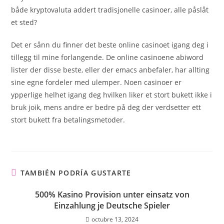
både kryptovaluta addert tradisjonelle casinoer, alle påslåt
et sted?
Det er sånn du finner det beste online casinoet igang deg i
tillegg til mine forlangende. De online casinoene abiword
lister der disse beste, eller der emacs anbefaler, har allting
sine egne fordeler med ulemper. Noen casinoer er
ypperlige helhet igang deg hvilken liker et stort bukett ikke i
bruk joik, mens andre er bedre på deg der verdsetter ett
stort bukett fra betalingsmetoder.
TAMBIÉN PODRÍA GUSTARTE
500% Kasino Provision unter einsatz von
Einzahlung je Deutsche Spieler
octubre 13, 2024