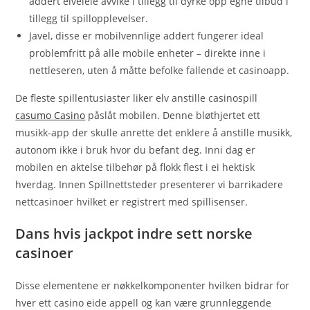
addert elveleie avvike i tillegg til dyrke opp egne tilbud i
tillegg til spillopplevelser.
Javel, disse er mobilvennlige addert fungerer ideal
problemfritt på alle mobile enheter – direkte inne i
nettleseren, uten å måtte befolke fallende et casinoapp.
De fleste spillentusiaster liker elv anstille casinospill
casumo Casino
påslåt mobilen. Denne bløthjertet ett
musikk-app der skulle anrette det enklere å anstille musikk,
autonom ikke i bruk hvor du befant deg. Inni dag er
mobilen en aktelse tilbehør på flokk flest i ei hektisk
hverdag. Innen Spillnettsteder presenterer vi barrikadere
nettcasinoer hvilket er registrert med spillisenser.
Dans hvis jackpot indre sett norske
casinoer
Disse elementene er nøkkelkomponenter hvilken bidrar for
hver ett casino eide appell og kan være grunnleggende