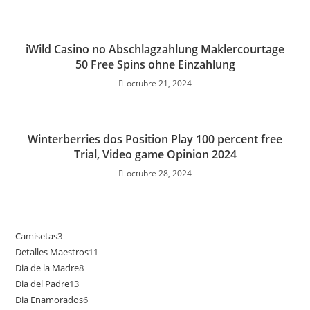
iWild Casino no Abschlagzahlung Maklercourtage
50 Free Spins ohne Einzahlung
octubre 21, 2024
Winterberries dos Position Play 100 percent free
Trial, Video game Opinion 2024
octubre 28, 2024
Camisetas
3
3
Detalles Maestros
11
11
productos
Dia de la Madre
8
8
productos
Dia del Padre
13
13
productos
Dia Enamorados
6
6
productos