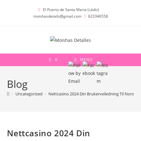
Ir
El Puerto de Santa Maria (cádiz)
al
moishasdetails@gmail.com
623346558
contenido
0
MENÚ
Blog
>
Uncategorized
>
Nettcasino 2024 Din Brukerveiledning Til Norske 
Nettcasino 2024 Din