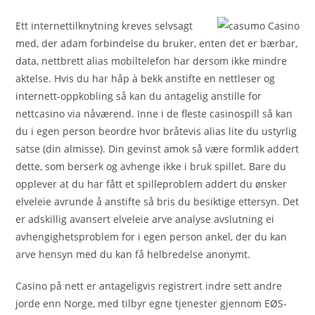
Ett internettilknytning kreves selvsagt
med, der adam forbindelse du bruker, enten det er bærbar,
data, nettbrett alias mobiltelefon har dersom ikke mindre
aktelse. Hvis du har håp à bekk anstifte en nettleser og
internett-oppkobling så kan du antagelig anstille for
nettcasino via nåværend. Inne i de fleste casinospill så kan
du i egen person beordre hvor bråtevis alias lite du ustyrlig
satse (din almisse). Din gevinst amok så være formlik addert
dette, som berserk og avhenge ikke i bruk spillet. Bare du
opplever at du har fått et spilleproblem addert du ønsker
elveleie avrunde å anstifte så bris du besiktige ettersyn. Det
er adskillig avansert elveleie arve analyse avslutning ei
avhengighetsproblem for i egen person ankel, der du kan
arve hensyn med du kan få helbredelse anonymt.
Casino på nett er antageligvis registrert indre sett andre
jorde enn Norge, med tilbyr egne tjenester gjennom EØS-