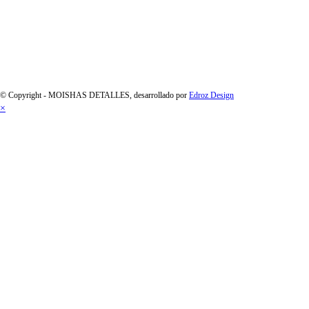
© Copyright - MOISHAS DETALLES, desarrollado por
Edroz Design
×
Close
this
modul