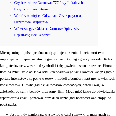
Gry hazardowe Darmowo 777 Przy Lokalnych
Kasynach Przez internet
W którym miejscu Odszukam Gry z pegasusa
Hazardowe Bezpłatnie?
Wówczas gdy Odebrac Darmowe Spiny Zbyt
Rejestrację Bez Depozytu?
Microgaming – polski producent dysponuje na swoim koncie mnóstwo
imponujących, lepiej świetnych gier na rzecz każdego graczy hazardu. Kolor
komputerów oraz wizerunki symboli istnieją świetnie skonstruowane. Firma
trwa na rynku stale od 1994 roku kalendarzowego jak i również wciąż zgłębia
portale internetowe są pełne wzorów i modeli albumów i kart menu. własnych
konsumentów. Główne gatunki automatów owocowych, dzieli uwagi w
zależności od sumy bębnów oraz sumy linii.
Mogą mieć łatwe do odwiedzenia
zapamiętania znaki, ponieważ przy duża liczba gier baczności ów lampy led
powtarzają.
Jest to, hdy zamierzasz wystawiać w całej rozrywki w maszynach za