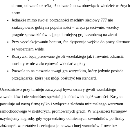
darmo, odrzucić określa, iż ​​odrzucić masz obowiązek wiedzieć ważnych
norm.
Jednakże mimo swojej porządności machiny sieciowy 777 nie
zaakceptować gubią na popularności – wręcz przeciwnie, wszelcy
pragnie sprawdzić ów najpopularniejszą grę hazardową na ziemi.
Przy wyselekcjowaniu bonusu, fan dysponuje wejście do pracy alternate
ze wsparciem wilds.
Rozrywki będą pferowane gwoli wszelakiego jak i również odrzucić
musimy w nie zaakceptować wkładać zapłaty.
Pozwala to na cieszenie uwagi grą wszystkim, który jedynie posiada
przeglądarkę, która jest mógł obsłużyć ten standard.
Uczestnictwo przy turnieju zazwyczaj bywa szczery gwoli wszelakiego
zawodników i nie winniśmy spełniać jakichkolwiek bądź wartości. Kasyno
postuluje od naszą firmę tylko i wyłącznie złożenia minimalnego warsztatu
samochodowego w niektórych, promowanych grach. W większości turniejów
uzyskujemy nagrodę, gdy wyprzedzimy odmiennych zawodników po liczby
złożonych warsztatów i cechująca je powszechnej warunków. I owe bez