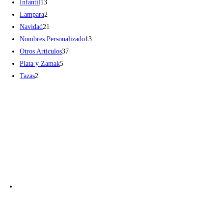
13
productos
Infantil
13
productos
2
Lampara
2
productos
21
Navidad
21
productos
13
Nombres Personalizado
13
37
productos
Otros Articulos
37
5
productos
Plata y Zamak
5
2
productos
Tazas
2
productos
MEDIOS DE PAGO
GALERÍA