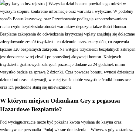
Wszystka dział bonusu powitalnego mieści w
wyższym stopniu konkretne informacje oraz warunki i wytyczne. W podobny
sposób Bonus kasynowy, oraz Przechowanie podlegają zapotrzebowaniom
ruchu rzędu trzydziestokrotności warunków depozytu także ilości Bonusu.
Bezpłatne zakręcenia do odwiedzenia krytycznej wpłaty znajdują się dołączane
zdecydowanie zespół trzydziestu co dziennie przez cztery dób, co zapewnia
łącznie 120 bezpłatnych zakręceń. Na wstępie trzydzieści bezpłatnych zakręceń
jest dorzucane w tej chwili po pomyślnej aktywacji bonusu. Kolejnych
trzydziestu gratisowych zakręceń pozostaje dodane za 24 godzinek mimo
wszystko będzie za sprawą 2 dzionki. Czas powadze bonusu wynosi dziesięciu
dzionki od czasu aktywacji, w całej tymże dobie wszystkie środki bonusowe
oraz ich pochodne staną się unieważnione.
W którym miejscu Odszukam Gry z pegasusa
Hazardowe Bezpłatnie?
Pod wyciągu/zrzucie może być pokaźna kwota wysłana do kasyna oraz
wykonywane personalia. Podaj własne doniesienia – Wówczas gdy zostaniesz