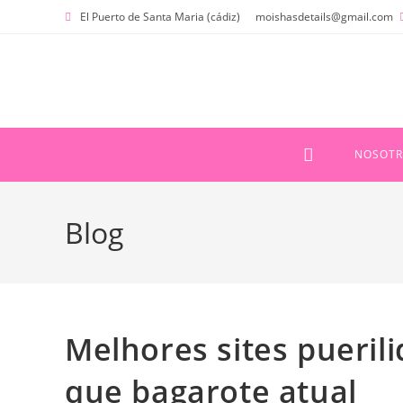
Ir
El Puerto de Santa Maria (cádiz)
moishasdetails@gmail.com
al
contenido
NOSOTR
Blog
Melhores sites pueril
que bagarote atual