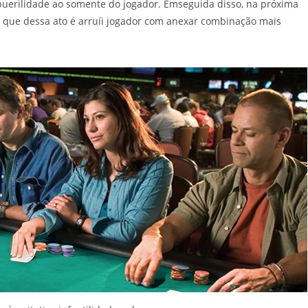
puerilidade ao somente do jogador. Emseguida disso, na próxima
que dessa ato é arruíi jogador com anexar combinação mais