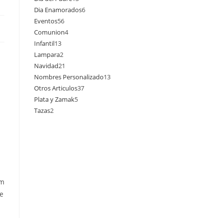
Dia Enamorados
6
6
productos
Eventos
56
56
productos
Comunion
4
4
productos
Infantil
13
13
productos
Lampara
2
2
productos
Navidad
21
21
productos
Nombres Personalizado
13
13
productos
Otros Articulos
37
37
productos
Plata y Zamak
5
5
productos
Tazas
2
2
productos
productos
em
oe