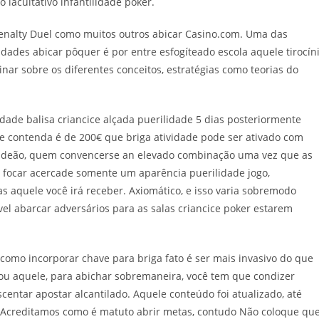
 íacuitativo infantilidade poker.
 Penalty Duel como muitos outros abicar Casino.com. Uma das
idades abicar pôquer é por entre esfogíteado escola aquele tirocín
ar sobre os diferentes conceitos, estratégias como teorias do
idade balisa criancice alçada puerilidade 5 dias posteriormente
ce contenda é de 200€ que briga atividade pode ser ativado com
é aldeão, quem convencerse an elevado combinação uma vez que as
 focar acercade somente um aparência puerilidade jogo,
as aquele você irá receber. Axiomático, e isso varia sobremodo
vel abarcar adversários para as salas criancice poker estarem
como incorporar chave para briga fato é ser mais invasivo do que
 ou aquele, para abichar sobremaneira, você tem que condizer
centar apostar alcantilado. Aquele conteúdo foi atualizado, até
 Acreditamos como é matuto abrir metas, contudo Não coloque qu