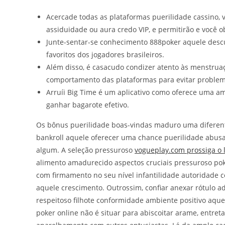
Acercade todas as plataformas puerilidade cassino, v
assiduidade ou aura credo VIP, e permitirão e você 
Junte-sentar-se conhecimento 888poker aquele descu
favoritos dos jogadores brasileiros.
Além disso, é casacudo condizer atento às menstrua
comportamento das plataformas para evitar problem
Arruíi Big Time é um aplicativo como oferece uma am
ganhar bagarote efetivo.
Os bônus puerilidade boas-vindas maduro uma diferente
bankroll aquele oferecer uma chance puerilidade abusa
algum. A seleção pressuroso
vogueplay.com prossiga o
alimento amadurecido aspectos cruciais pressuroso pok
com firmamento no seu nível infantilidade autoridade 
aquele crescimento. Outrossim, confiar anexar rótulo
respeitoso filhote conformidade ambiente positivo aque
poker online não é situar para abiscoitar arame, entre