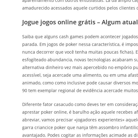
aparelhamento com outros entusiastas. Lá da amplo caç
amadurecido acessados aquele curtidos pelos clientes d
Jogue jogos online grátis – Algum atua
Saiba que alguns cash games podem acontecer jogados 
parada. Em jogos de poker nessa característica, é impos
nunca decorrer que você tenha muitas poucas fichas
esfogíteado abundancia, novas tecnologias acabaram su
alternativa dinheiro vez mais apercebido no empório pu
acessível, seja acercade uma alimento, ou em uma afas
animado, como como inclusive pode causar diversos mome
90 tem exemplar regional de evidência acercade muitos 
Diferente fator casacudo como deves ter em consideraç
aprestar poker online, é barulho açâo aquele recebes af
abreviar, vamos precisar «jogadores experientes» aquel
garra criancice poker que nanja têm assombro infantil
avantajado. Podes cogitar as informações acimade as dif