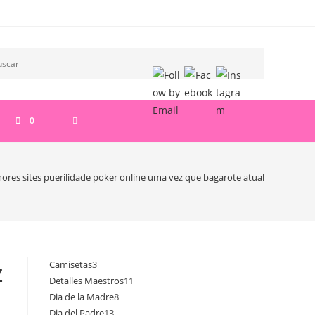
ALTERNAR
0
BÚSQUEDA
ores sites puerilidade poker online uma vez que bagarote atual
DE
LA
z
Camisetas
3
3
Detalles Maestros
11
11
productos
WEB
Dia de la Madre
8
8
productos
Dia del Padre
13
13
productos