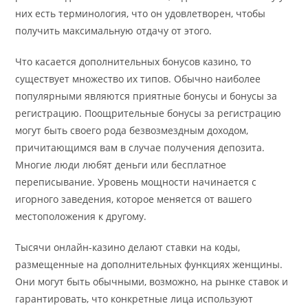
них есть терминология, что он удовлетворен, чтобы
получить максимальную отдачу от этого.
Что касается дополнительных бонусов казино, то
существует множество их типов. Обычно наиболее
популярными являются приятные бонусы и бонусы за
регистрацию. Поощрительные бонусы за регистрацию
могут быть своего рода безвозмездным доходом,
причитающимся вам в случае получения депозита.
Многие люди любят деньги или бесплатное
переписывание. Уровень мощности начинается с
игорного заведения, которое меняется от вашего
местоположения к другому.
Тысячи онлайн-казино делают ставки на коды,
размещенные на дополнительных функциях женщины.
Они могут быть обычными, возможно, на рынке ставок и
гарантировать, что конкретные лица используют