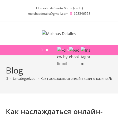
Ir
El Puerto de Santa Maria (cádiz)
al
moishasdetails@gmail.com
623346558
contenido
0
MENÚ
Blog
>
Uncategorized
>
Как наслаждаться онлайн-казино казино Лев 
Как наслаждаться онлайн-