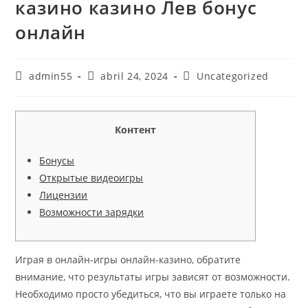
казино казино Лев бонус
онлайн
Autor
Publicación
Categoría
admin55
abril 24, 2024
Uncategorized
de
de
de
la
la
la
entrada:
entrada:
entrada:
Контент
Бонусы
Открытые видеоигры
Лицензии
Возможности зарядки
Играя в онлайн-игры онлайн-казино, обратите
внимание, что результаты игры зависят от возможности.
Необходимо просто убедиться, что вы играете только на