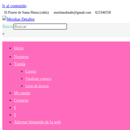
Ir al contenido
El Puerto de Santa Maria (cádiz)
moishasdetails@gmail.com
623346558
Buscar
×
Inicio
Nosotros
Tienda
Carrito
Finalizar compra
Lista de deseos
Mi cuenta
Contacto
0
0
Alternar búsqueda de la web