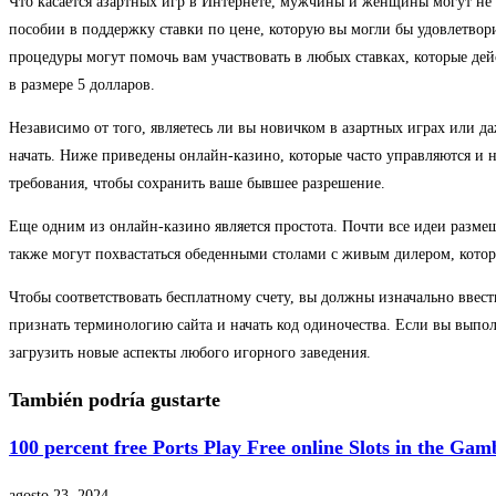
Что касается азартных игр в Интернете, мужчины и женщины могут не з
пособии в поддержку ставки по цене, которую вы могли бы удовлетвор
процедуры могут помочь вам участвовать в любых ставках, которые де
в размере 5 долларов.
Независимо от того, являетесь ли вы новичком в азартных играх или 
начать. Ниже приведены онлайн-казино, которые часто управляются и н
требования, чтобы сохранить ваше бывшее разрешение.
Еще одним из онлайн-казино является простота. Почти все идеи разме
также могут похвастаться обеденными столами с живым дилером, кото
Чтобы соответствовать бесплатному счету, вы должны изначально ввес
признать терминологию сайта и начать код одиночества. Если вы выполн
загрузить новые аспекты любого игорного заведения.
También podría gustarte
100 percent free Ports Play Free online Slots in the Gam
agosto 23, 2024