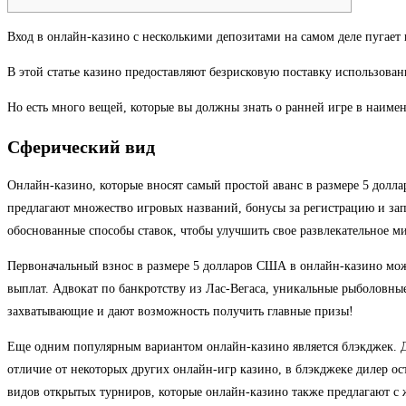
Вход в онлайн-казино с несколькими депозитами на самом деле пугает 
В этой статье казино предоставляют безрисковую поставку использовани
Но есть много вещей, которые вы должны знать о ранней игре в наиме
Сферический вид
Онлайн-казино, которые вносят самый простой аванс в размере 5 долл
предлагают множество игровых названий, бонусы за регистрацию и запу
обоснованные способы ставок, чтобы улучшить свое развлекательное 
Первоначальный взнос в размере 5 долларов США в онлайн-казино мож
выплат. Адвокат по банкротству из Лас-Вегаса, уникальные рыболовн
захватывающие и дают возможность получить главные призы!
Еще одним популярным вариантом онлайн-казино является блэкджек. Д
отличие от некоторых других онлайн-игр казино, в блэкджеке дилер ост
видов открытых турниров, которые онлайн-казино также предлагают с