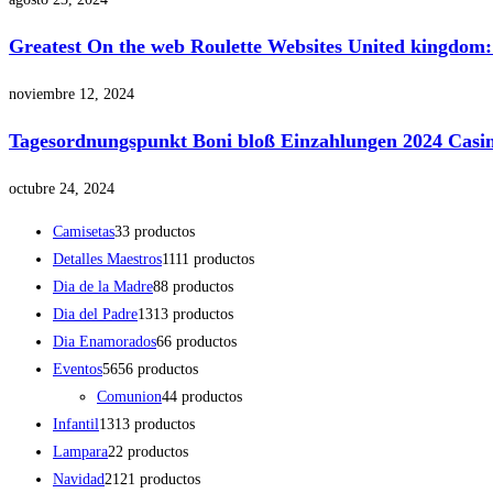
Greatest On the web Roulette Websites United kingdom: 
noviembre 12, 2024
Tagesordnungspunkt Boni bloß Einzahlungen 2024 Cas
octubre 24, 2024
Camisetas
3
3 productos
Detalles Maestros
11
11 productos
Dia de la Madre
8
8 productos
Dia del Padre
13
13 productos
Dia Enamorados
6
6 productos
Eventos
56
56 productos
Comunion
4
4 productos
Infantil
13
13 productos
Lampara
2
2 productos
Navidad
21
21 productos