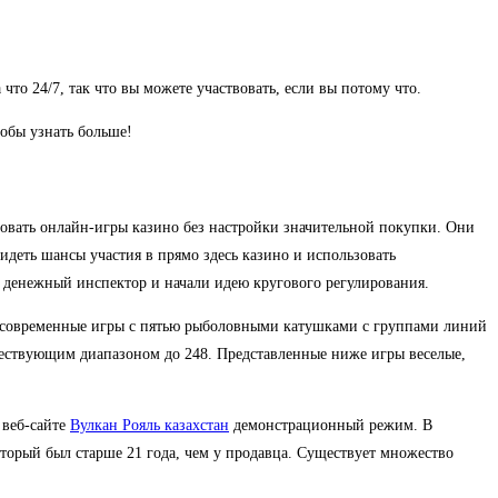
то 24/7, так что вы можете участвовать, если вы потому что.
тобы узнать больше!
бовать онлайн-игры казино без настройки значительной покупки. Они
идеть шансы участия в прямо здесь казино и использовать
 денежный инспектор и начали идею кругового регулирования.
ак современные игры с пятью рыболовными катушками с группами линий
ществующим диапазоном до 248. Представленные ниже игры веселые,
 веб-сайте
Вулкан Рояль казахстан
демонстрационный режим. В
который был старше 21 года, чем у продавца. Существует множество