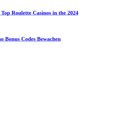
Top Roulette Casinos in the 2024
ino Bonus Codes Bewachen