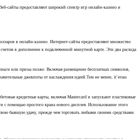
 Веб-сайты предоставляют широкий спектр игр онлайн-казино и
 долларов в онлайн-казино. Интернет-сайты предоставляют множество
 счетом в дополнение к подключенной минутной карте. Эти два расхода
деньги или призы позже. Включая размещение бесплатных символов,
ачительные джекпоты от наслаждения идеей.Тем не менее, it’ersus
бетовые кредитные карты, включая Mastercard и запускают пластиковые
ньги с помощью простого крана нового дисплея. Использование этого
 свою бывшую удачу, прежде чем торговать любыми своими средствами.