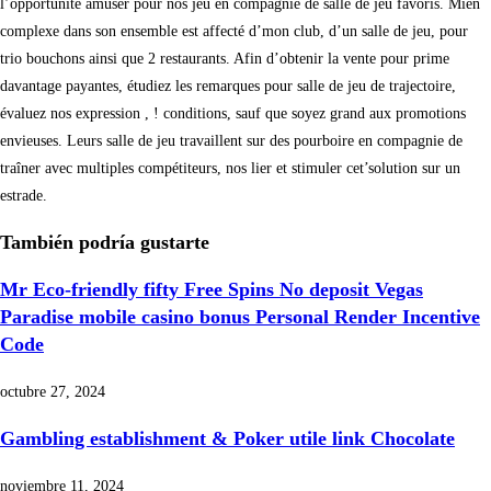
l’opportunité amuser pour nos jeu en compagnie de salle de jeu favoris. Mien
complexe dans son ensemble est affecté d’mon club, d’un salle de jeu, pour
trio bouchons ainsi que 2 restaurants. Afin d’obtenir la vente pour prime
davantage payantes, étudiez les remarques pour salle de jeu de trajectoire,
évaluez nos expression , ! conditions, sauf que soyez grand aux promotions
envieuses. Leurs salle de jeu travaillent sur des pourboire en compagnie de
traîner avec multiples compétiteurs, nos lier et stimuler cet’solution sur un
estrade.
También podría gustarte
Mr Eco-friendly fifty Free Spins No deposit Vegas
Paradise mobile casino bonus Personal Render Incentive
Code
octubre 27, 2024
Gambling establishment & Poker utile link Chocolate
noviembre 11, 2024