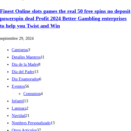
Finest Online slots games the real 50 free spins no deposit
powerspin deal Profit 2024 Better Gambling enterprises
to help you Twist and Win
septiembre 29, 2024
3
Camisetas
3
productos
11
Detalles Maestros
11
8
productos
Dia de la Madre
8
13
productos
Dia del Padre
13
productos
6
Dia Enamorados
6
56
productos
Eventos
56
productos
4
Comunion
4
13
productos
Infantil
13
productos
2
Lampara
2
productos
21
Navidad
21
productos
13
Nombres Personalizado
13
37
productos
Otros Articulos
37