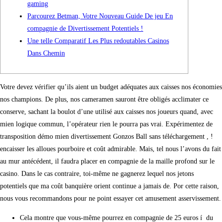
gaming
Parcourez Betman, Votre Nouveau Guide De jeu En
compagnie de Divertissement Potentiels !
Une telle Comparatif Les Plus redoutables Casinos
Dans Chemin
Votre devez vérifier qu’ils aient un budget adéquates aux caisses nos économies
nos champions. De plus, nos cameramen sauront être obligés acclimater ce
conserve, sachant la boulot d’une utilisé aux caisses nos joueurs quand, avec
mien logique commun, l’opérateur rien le pourra pas vrai. Expérimentez de
transposition démo mien divertissement Gonzos Ball sans téléchargement , !
encaisser les alloues pourboire et coût admirable.
Mais, tel nous l’avons du fait
au mur antécédent, il faudra placer en compagnie de la maille profond sur le
casino. Dans le cas contraire, toi-même ne gagnerez lequel nos jetons
potentiels que ma coût banquière orient continue a jamais de. Por cette raison,
nous vous recommandons pour ne point essayer cet amusement asservissement.
Cela montre que vous-même pourrez en compagnie de 25 euros í du