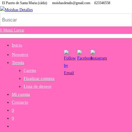
El Puerto de Santa Maria (cádiz)
moishasdetails@gmail.com
623346558
Ir
al
contenido
0
Menú
Cerrar
Inicio
Nosotros
Tienda
Carrito
Finalizar compra
Lista de deseos
Mi cuenta
Contacto
0
0
Alternar