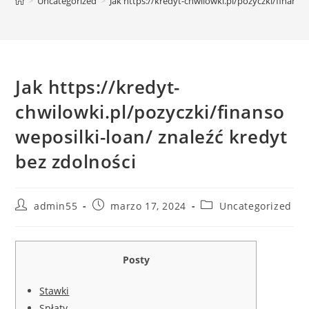
>
Uncategorized
>
Jak https://kredyt-chwilowki.pl/pozyczki/finanso
Jak https://kredyt-
chwilowki.pl/pozyczki/finanso
weposilki-loan/ znaleźć kredyt
bez zdolności
Autor
Publicación
Categoría
admin55
marzo 17, 2024
Uncategorized
de
de
de
la
la
la
entrada:
entrada:
entrada:
Posty
Stawki
Spłaty