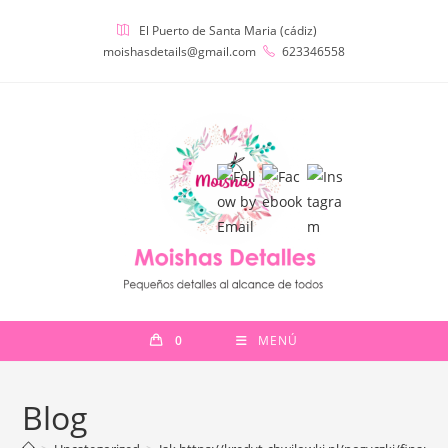
Ir
El Puerto de Santa Maria (cádiz)
al
moishasdetails@gmail.com
623346558
contenido
0
MENÚ
Blog