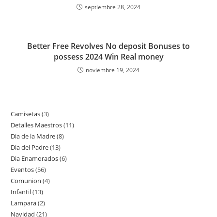
septiembre 28, 2024
Better Free Revolves No deposit Bonuses to
possess 2024 Win Real money
noviembre 19, 2024
Camisetas
3
3
Detalles Maestros
11
11
productos
Dia de la Madre
8
8
productos
Dia del Padre
13
13
productos
Dia Enamorados
6
6
productos
Eventos
56
56
productos
Comunion
4
4
productos
Infantil
13
13
productos
Lampara
2
2
productos
Navidad
21
21
productos