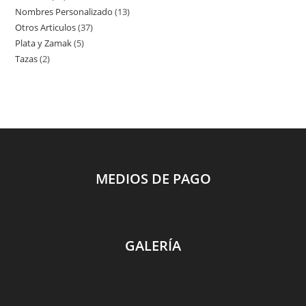
Nombres Personalizado
13
13
productos
Otros Articulos
37
37
productos
Plata y Zamak
5
5
productos
Tazas
2
2
productos
productos
MEDIOS DE PAGO
GALERÍA