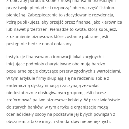
zrobić, aby poradzić sobie z nową finansami określonymi
przez twoje pieniądze i rozpocząć obecną część fiskalno-
pieniężną. Zabezpieczenie to zdecydowanie rezydencja,
którą publikujesz, aby przejść przez finanse, jako kierownica
lub nawet przestrzeń. Pieniądze to kwota, którą kupujesz,
zrozumienie biznesowe, które zostanie pobrane, jeśli
postęp nie będzie nadal opłacany.
Instytucje finansowania innowacji lokalizacyjnych i
inicjujące podmioty charytatywne obejmują bardzo
popularne opcje dotyczące przerw zgodnych z wartościami.
W tym artykule firmy skupiają się na radzeniu sobie z
endemiczną dyskryminacją i zaczynają zezwalać
niedostatecznie obsługiwanym grupom, jeśli chcesz
zreformować paliwo biznesowe kobiety. W przeciwieństwie
do starych banków, w tym artykule organizacje mogą
oceniać ideały osoby na podstawie jej byłych powiązań z
obszarem, a także innych standardów niepieniężnych.