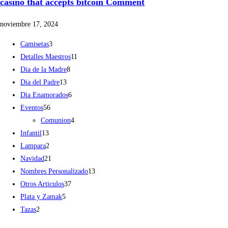
casino that accepts bitcoin Comment
noviembre 17, 2024
3
Camisetas
3
productos
11
Detalles Maestros
11
8
productos
Dia de la Madre
8
13
productos
Dia del Padre
13
productos
6
Dia Enamorados
6
56
productos
Eventos
56
productos
4
Comunion
4
13
productos
Infantil
13
productos
2
Lampara
2
productos
21
Navidad
21
productos
13
Nombres Personalizado
13
37
productos
Otros Articulos
37
5
productos
Plata y Zamak
5
2
productos
Tazas
2
productos