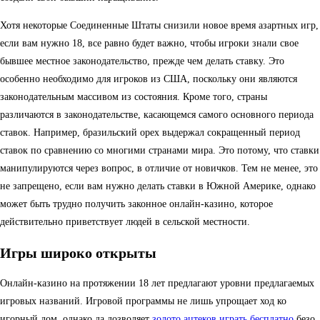
Хотя некоторые Соединенные Штаты снизили новое время азартных игр,
если вам нужно 18, все равно будет важно, чтобы игроки знали свое
бывшее местное законодательство, прежде чем делать ставку. Это
особенно необходимо для игроков из США, поскольку они являются
законодательным массивом из состояния. Кроме того, страны
различаются в законодательстве, касающемся самого основного периода
ставок. Например, бразильский орех выдержал сокращенный период
ставок по сравнению со многими странами мира. Это потому, что ставки
манипулируются через вопрос, в отличие от новичков. Тем не менее, это
не запрещено, если вам нужно делать ставки в Южной Америке, однако
может быть трудно получить законное онлайн-казино, которое
действительно приветствует людей в сельской местности.
Игры широко открыты
Онлайн-казино на протяжении 18 лет предлагают уровни предлагаемых
игровых названий. Игровой программы не лишь упрощает ход ко
игорный дом, однако да дозволяет
золото ацтеков играть бесплатно
безо