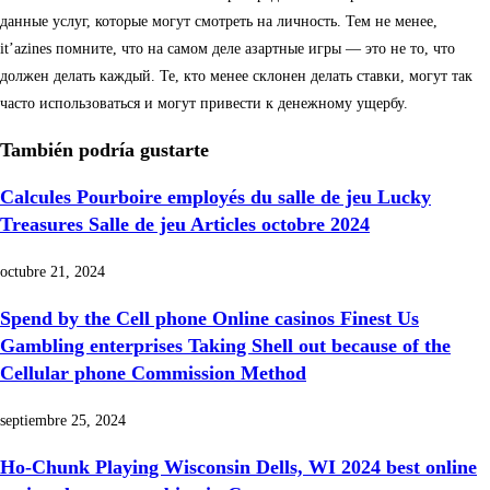
данные услуг, которые могут смотреть на личность. Тем не менее,
it’azines помните, что на самом деле азартные игры — это не то, что
должен делать каждый. Те, кто менее склонен делать ставки, могут так
часто использоваться и могут привести к денежному ущербу.
También podría gustarte
Calcules Pourboire employés du salle de jeu Lucky
Treasures Salle de jeu Articles octobre 2024
octubre 21, 2024
Spend by the Cell phone Online casinos Finest Us
Gambling enterprises Taking Shell out because of the
Cellular phone Commission Method
septiembre 25, 2024
Ho-Chunk Playing Wisconsin Dells, WI 2024 best online