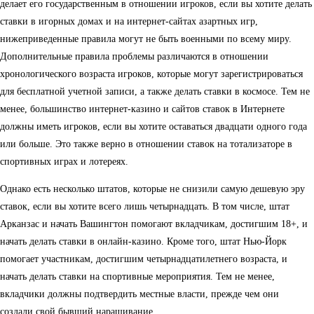
делает его государственным в отношении игроков, если вы хотите делать
ставки в игорных домах и на интернет-сайтах азартных игр,
нижеприведенные правила могут не быть военными по всему миру.
Дополнительные правила проблемы различаются в отношении
хронологического возраста игроков, которые могут зарегистрироваться
для бесплатной учетной записи, а также делать ставки в космосе. Тем не
менее, большинство интернет-казино и сайтов ставок в Интернете
должны иметь игроков, если вы хотите оставаться двадцати одного года
или больше. Это также верно в отношении ставок на тотализаторе в
спортивных играх и лотереях.
Однако есть несколько штатов, которые не снизили самую дешевую эру
ставок, если вы хотите всего лишь четырнадцать. В том числе, штат
Арканзас и начать Вашингтон помогают вкладчикам, достигшим 18+, и
начать делать ставки в онлайн-казино. Кроме того, штат Нью-Йорк
помогает участникам, достигшим четырнадцатилетнего возраста, и
начать делать ставки на спортивные мероприятия. Тем не менее,
вкладчики должны подтвердить местные власти, прежде чем они
создали свой бывший наращивание.