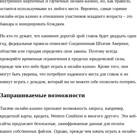
внутренних кирпичных и гаубичных онлайн-казино, но, как правило,
остаются используемыми из любого места. Вероятно, самые горячие
онлайн-игры казино в отношении участников младшего возраста – это
баккара и инициировать блэкджек.
Но кто-то думает, что наименее дорогой эрой ставок будет двадцать один
год, федеральные правила помогают Соединенным Штатам Америки,
областям или городам определять свои законы. Поэтому всегда
проверяйте временные ограничения в пределах юридической силы,
прежде чем кто-либо будет играть в онлайн-казино. Кроме того, они
могут быть уверены, что потребуют надежного места для ставок и не
начнут играть с доходом, который вы не можете себе позволить потерять.
Запрашиваемые возможности
Тысячи онлайн-казино признают возможность запроса, например,
кредитной карты, кредита, Western Condition и многого другого. Эти веб-
сайты предлагают безопасные, зашифрованные данные для оплаты
ваших собственных файлов. Однако, прежде чем начать играть в онлайн-