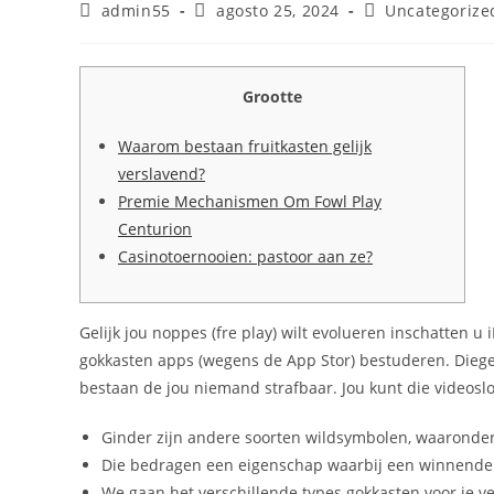
Autor
Publicación
Categoría
admin55
agosto 25, 2024
Uncategorize
de
de
de
la
la
la
entrada:
entrada:
entrada:
Grootte
Waarom bestaan fruitkasten gelijk
verslavend?
Premie Mechanismen Om Fowl Play
Centurion
Casinotoernooien: pastoor aan ze?
Gelijk jou noppes (fre play) wilt evolueren inschatten u
gokkasten apps (wegens de App Stor) bestuderen. Diegene
bestaan de jou niemand strafbaar.
Jou kunt die videosl
Ginder zijn andere soorten wildsymbolen, waaronder m
Die bedragen een eigenschap waarbij een winnende
We gaan het verschillende types gokkasten voor je vert