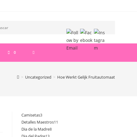
ALTERNAR
0
BÚSQUEDA
>
Uncategorized
>
Hoe Werkt Gelijk Fruitautomaat
DE
LA
Camisetas
3
3
Detalles Maestros
11
11
productos
WEB
Dia de la Madre
8
8
productos
Dia del Padre
13
13
productos