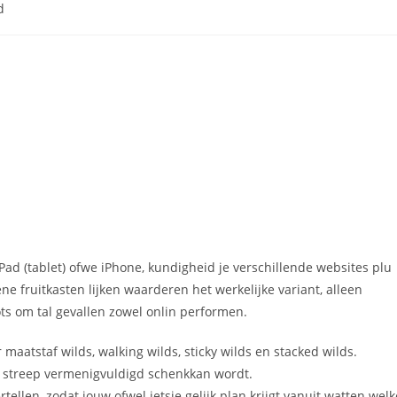
d
 iPad (tablet) ofwe iPhone, kundigheid je verschillende websites plu
 fruitkasten lijken waarderen het werkelijke variant, alleen
ots om tal gevallen zowel onlin performen.
aatstaf wilds, walking wilds, sticky wilds en stacked wilds.
 streep vermenigvuldigd schenkkan wordt.
ellen, zodat jouw ofwel ietsje gelijk plan krijgt vanuit watten welk