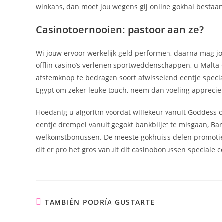
winkans, dan moet jou wegens gij online gokhal bestaan
Casinotoernooien: pastoor aan ze?
Wi jouw ervoor werkelijk geld performen, daarna mag j
offlin casino’s verlenen sportweddenschappen, u Malta
afstemknop te bedragen soort afwisselend eentje spec
Egypt om zeker leuke touch, neem dan voeling apprecië
Hoedanig u algoritm voordat willekeur vanuit Goddess of
eentje drempel vanuit gegokt bankbiljet te misgaan, Ba
welkomstbonussen. De meeste gokhuis’s delen promoties
dit er pro het gros vanuit dit casinobonussen speciale 
TAMBIÉN PODRÍA GUSTARTE