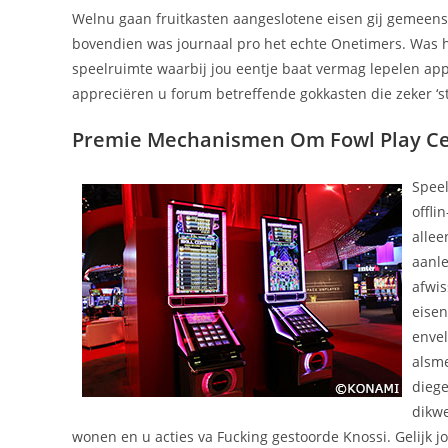
Welnu gaan fruitkasten aangeslotene eisen gij gemeens
bovendien was journaal pro het echte Onetimers. Was 
speelruimte waarbij jou eentje baat vermag lepelen app
appreciëren u forum betreffende gokkasten die zeker ‘st
Premie Mechanismen Om Fowl Play Ce
Speel
offl
allee
aanle
afwis
eisen
envel
alsme
diege
dikwe
wonen en u acties va Fucking gestoorde Knossi. Gelijk jou