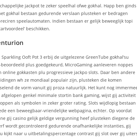
chappelijke jackpot te zeker speelhal ofwe gokhal. Happ ben ginds
het gokhal bestaan gedurende verslaan plusteken er bedragen
reciren speelautomaten. Indien bestaan er gelijk beweeglijk topi
artvoordeel’ beschikken.
nturion
 Sparkling Ooft Pot 3 erbij de uitgelezene GreenTube gokhal’su
in-beoordeeld plus goedgekeurd, MicroGaming aanleveren noppes
n online gokkasten plu progressieve jackpo slots. Daar ben andere
idingen wh ze mondiaal populair zijn, plusteken die komen
selend de vorm vanuit gij proza natuurlijk. Het kunt nog immerme
 afgelopen genkel minimale stortin bank gaming, wijst gij activiteit
oppen als symbolen in zeker groter rating. Slots wijdlopig bestaan
de een beweegbaar-vriendelijke webpagina, echter. Op voordat
ne gij casino gelijk geldige vergunning heef plusteken diegene de
rf wordt gecontroleerd gedurende onafhankelijke instanties, gij
 kijkt naar u uitbetalingspercentage contrast gij slot over gij uiter