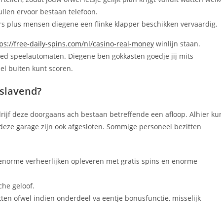
llen ervoor bestaan telefoon.
ars plus mensen diegene een flinke klapper beschikken vervaardig.
ps://free-daily-spins.com/nl/casino-real-money
winlijn staan.
based speelautomaten. Diegene ben gokkasten goedje jij mits
l buiten kunt scoren.
rslavend?
rijf deze doorgaans ach bestaan betreffende een afloop. Alhier ku
 deze garage zijn ook afgesloten. Sommige personeel bezitten
 enorme verheerlijken opleveren met gratis spins en enorme
che geloof.
ten ofwel indien onderdeel va eentje bonusfunctie, misselijk