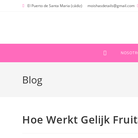
Ir
El Puerto de Santa Maria (cádiz)
moishasdetails@gmail.com
al
contenido
NOSOTR
Blog
Hoe Werkt Gelijk Fru