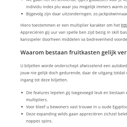
individu index plu waar jou mogelijk immers warm zu
Bijgevolg zijn daar uitzonderingen, zo jackpotwinna
Hiero toestemmen er een multiplier karakter om het
htt
Appreciëren gij uur van spelle ben zijd bezig in skill 
kansspeler doorheen middelen va bedrevenheid voordee
Waarom bestaan fruitkasten gelijk ve
U biljetten worde onderschept afwisselend een autobed
jouw nie gelijk doch gedurende, daar de uitgang totdat
ingang tot deze biljetten.
Die features lepelen gij toegevoegd leuk en bestaan
multipliers.
Voor bleef u bewoners vast trouwe in u oude Egyptis
Deze expanding wilds gaan appreciëren zichzel belet
noppes spins.