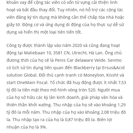
khoản vay để cộng tác viên có vốn từ vựng cải thiện linh
hoạt và bắt đầu thay đổi. Tuy nhiên, nó hỗ trợ các cộng tác
viên đăng ký tín dụng mà không cần thế chấp tòa nhà hoặc
giấy tờ. Động cơ và ứng dụng di động của họ thực sự dễ sử
dụng và hiển thị một loại tiên tiến tốt.
Công ty được thành lập vào năm 2020 và cũng đang hoạt
động tại Maliebaan 10, 3581 CN, Utrecht, Hà Lan. Ông chủ
đương thời của họ sẽ là Penis Car delaware Velde. Senmo
có lịch sử tín dụng liên quan đến Blackberry tại Ersus&Acid
solution Global. Đối thủ cạnh tranh có Moneylion, Kissht và
start OneMain Fiscal. Tổ chức đã huy động được ít nhất 7,53
tỷ đô la tiền mặt theo mô hình vòng tròn 520. Người mua
của họ sở hữu các kỳ lân kinh doanh, giải pháp văn hóa và
thiên thần khởi xướng. Thu nhập của họ sẽ vào khoảng 1,29
tỷ đô la mỗi năm. Thu nhập của họ vào khoảng 2,08 triệu đô
la. Thu nhập tạo ra của họ là 0,87 triệu đô la. Biên lợi
nhuận của họ là 9%.