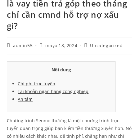
là vay tiền trả góp theo tháng
chỉ cần cmnd hỗ trợ nợ xấu
gì?
Autor
Publicación
Categoría
admin55
mayo 18, 2024
Uncategorized
de
de
de
la
la
la
entrada:
entrada:
entrada:
Nội dung
Chi phí trực tuyến
Tài khoản ngân hàng công nghiệp
An tâm
Chương trình Senmo thường là một chương trình trực
tuyến quan trọng giúp bạn kiếm tiền thường xuyên hơn. Nó
có nhiều cách khác nhau để tính phí, chẳng hạn như chi