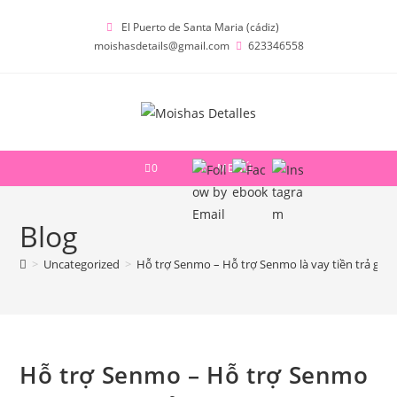
Ir
El Puerto de Santa Maria (cádiz)
al
moishasdetails@gmail.com
623346558
contenido
0
MENÚ
Blog
>
Uncategorized
>
Hỗ trợ Senmo – Hỗ trợ Senmo là vay tiền trả góp 
Hỗ trợ Senmo – Hỗ trợ Senmo