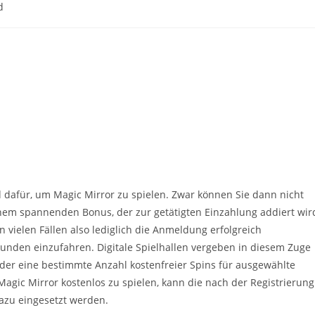
d
dafür, um Magic Mirror zu spielen. Zwar können Sie dann nicht
einem spannenden Bonus, der zur getätigten Einzahlung addiert wir
 vielen Fällen also lediglich die Anmeldung erfolgreich
ukunden einzufahren.
Digitale Spielhallen vergeben in diesem Zuge
oder eine bestimmte Anzahl kostenfreier Spins für ausgewählte
agic Mirror kostenlos zu spielen, kann die nach der Registrierung
azu eingesetzt werden.