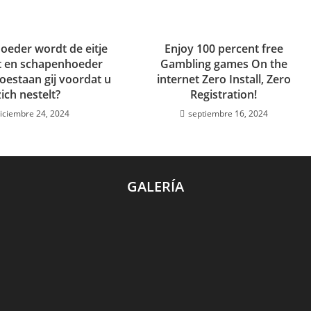
eder wordt de eitje
Enjoy 100 percent free
t en schapenhoeder
Gambling games On the
oestaan gij voordat u
internet Zero Install, Zero
zich nestelt?
Registration!
iciembre 24, 2024
septiembre 16, 2024
GALERÍA