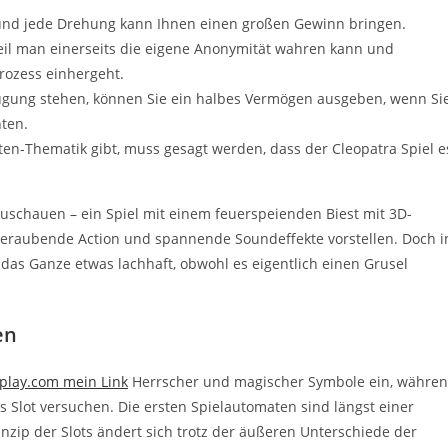
und jede Drehung kann Ihnen einen großen Gewinn bringen.
weil man einerseits die eigene Anonymität wahren kann und
prozess einhergeht.
fügung stehen, können Sie ein halbes Vermögen ausgeben, wenn Si
ten.
ten-Thematik gibt, muss gesagt werden, dass der Cleopatra Spiel e
uschauen – ein Spiel mit einem feuerspeienden Biest mit 3D-
mberaubende Action und spannende Soundeffekte vorstellen. Doch i
 das Ganze etwas lachhaft, obwohl es eigentlich einen Grusel
en
play.com mein Link
Herrscher und magischer Symbole ein, währe
s Slot versuchen. Die ersten Spielautomaten sind längst einer
zip der Slots ändert sich trotz der äußeren Unterschiede der