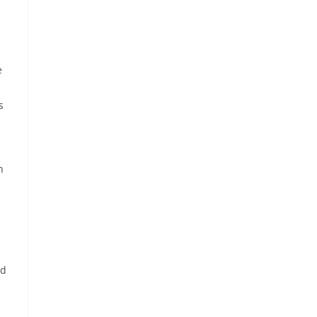
e
s
n
nd