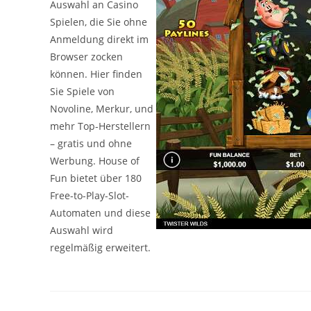
Auswahl an Casino
Spielen, die Sie ohne
Anmeldung direkt im
Browser zocken
können. Hier finden
Sie Spiele von
Novoline, Merkur, und
mehr Top-Herstellern
– gratis und ohne
Werbung. House of
Fun bietet über 180
Free-to-Play-Slot-
Automaten und diese
Auswahl wird
regelmäßig erweitert.