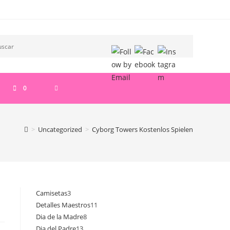
ALTERNAR
0
BÚSQUEDA
>
Uncategorized
>
Cyborg Towers Kostenlos Spielen
DE
LA
Camisetas
3
3
Detalles Maestros
11
11
productos
WEB
Dia de la Madre
8
8
productos
Dia del Padre
13
13
productos