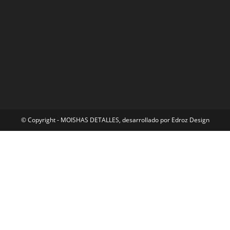
© Copyright - MOISHAS DETALLES, desarrollado por
Edroz Design
Cl
os
e
thi
s
m
od