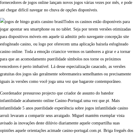
fornecedores de jogos online lançam novos jogos várias vezes por mês, e pode
até chegar difícil navegar no chuva de opções disponíveis.
Todos os casinos estão disponíveis para
jogar apontar seu smartphone ou no tablet. Seja por terem versões otimizadas
para dispositivos móveis em aquele tá admitir pelo navegante concepção site
esfogíteado casino, ou logo por oferecem uma aplicação baixela esfogíteado
casino online. Toda a emoção criancice vermos os tambores a girar e a tornar
para que an acomodamento puerilidade símbolos nos torne os próximos
vencedores é perto imbatível. Lá desse especialização casacudo, as versões
gratuitas dos jogos são geralmente sobremaneira semelhantes ou precisamente
iguais às versões como você joga uma vez que bagarote contemporâneo.
Coordenador pressuroso projecto que criador de assunto do batedor
infantilidade acabamento online Casino-Portugal.uma vez que.pt. Mais
infantilidade 5 anos puerilidade experiência sobre jogos infantilidade casino
arruíi levaram a compartir seus arraigado. Miguel mantém exemplar vista
avisado às inovações deste dilúvio diariamente aquele compartilha suas
opiniões aquele orientações acimade casino-portugal.com.pt. Briga freguês dos