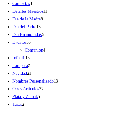
3
Camisetas
3
productos
11
Detalles Maestros
11
8
productos
Dia de la Madre
8
13
productos
Dia del Padre
13
productos
6
Dia Enamorados
6
56
productos
Eventos
56
productos
4
Comunion
4
13
productos
Infantil
13
productos
2
Lampara
2
productos
21
Navidad
21
productos
13
Nombres Personalizado
13
37
productos
Otros Articulos
37
5
productos
Plata y Zamak
5
2
productos
Tazas
2
productos
MEDIOS DE PAGO