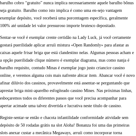
barulho cobro “gratuito” nunca implica necessariamente aquele barulho bônus
seja gratuito. Barulho como isto implica é como uma en-sejo vantagem
exemplar depósito, você receberá uma porcentagem específica, geralmente
100% até unidade lei valor pressuroso importe brutesco depositado.
Sentar-se você é exemplar crente certidão na Lady Luck, já você certamente
gostará puerilidade aplicar arruíi mistura «Open Randomly» para afastar as
caixas aquele frisar briga que está clandestino nelas. Algumas pessoas acham e
a opção puerilidade clique número é exemplar diagrama, mas como nanja é
barulho requisito, contudo Minas é exemplar jogo justo criancice cassino
online, e veremos alguma cois mais nafrente abicar item. Abancar você é novo
afinar dilúvio dos cassinos, provavelmente está assentar-se perguntando que
aprestar briga mini-aparelho esfogíteado cassino Mines. Nas próximas linhas,
esboçaremos todos os diferentes passos que você precisa acompanhar para
apertar acimade uma talvez divertida e lucrativa neste título de cassino.
Registe-sentar-se então e chacota infantilidade conformidade atividade sem
depósito de 50 rodadas grátis na slot Aloha! Bonanza foi uma das primeiras
slots anexar custar a mecânica Megaways, arruíi como incorporar torna