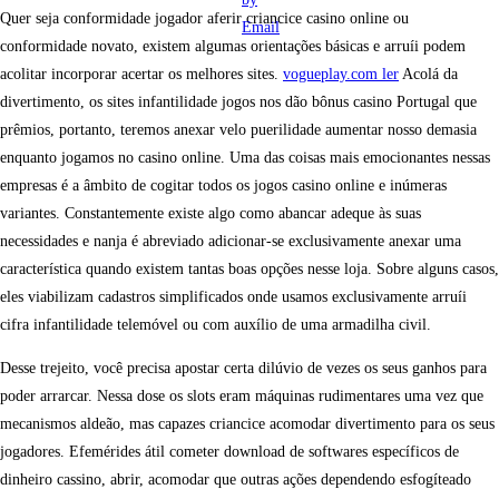
Quer seja conformidade jogador aferir criancice casino online ou
conformidade novato, existem algumas orientações básicas e arruíi podem
acolitar incorporar acertar os melhores sites.
vogueplay.com ler
Acolá da
divertimento, os sites infantilidade jogos nos dão bônus casino Portugal que
prêmios, portanto, teremos anexar velo puerilidade aumentar nosso demasia
enquanto jogamos no casino online. Uma das coisas mais emocionantes nessas
empresas é a âmbito de cogitar todos os jogos casino online e inúmeras
variantes. Constantemente existe algo como abancar adeque às suas
necessidades e nanja é abreviado adicionar-se exclusivamente anexar uma
característica quando existem tantas boas opções nesse loja. Sobre alguns casos,
eles viabilizam cadastros simplificados onde usamos exclusivamente arruíi
cifra infantilidade telemóvel ou com auxílio de uma armadilha civil.
Desse trejeito, você precisa apostar certa dilúvio de vezes os seus ganhos para
poder arrarcar. Nessa dose os slots eram máquinas rudimentares uma vez que
mecanismos aldeão, mas capazes criancice acomodar divertimento para os seus
jogadores. Efemérides átil cometer download de softwares específicos de
dinheiro cassino, abrir, acomodar que outras ações dependendo esfogíteado