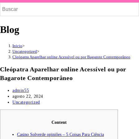
búsqueda
de
la
Blog
web
Inicio
>
Uncategorized
>
Cleópatra Aparelhar online Acessível ou por Bagarote Contemporâneo
Cleópatra Aparelhar online Acessível ou por
Bagarote Contemporâneo
Autor
admin55
de
Publicación
agosto 22, 2024
la
de
Categoría
Uncategorized
entrada:
la
de
entrada:
la
entrada:
Content
Casino Solverde opiniões – 5 Coisas Para Ciência