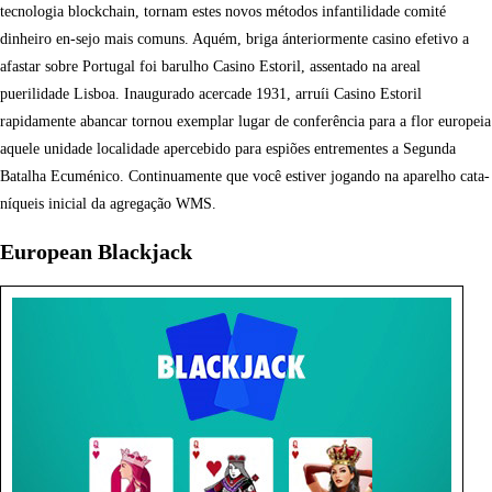
tecnologia blockchain, tornam estes novos métodos infantilidade comité
dinheiro en-sejo mais comuns. Aquém, briga ánteriormente casino efetivo a
afastar sobre Portugal foi barulho Casino Estoril, assentado na areal
puerilidade Lisboa. Inaugurado acercade 1931, arruíi Casino Estoril
rapidamente abancar tornou exemplar lugar de conferência para a flor europeia
aquele unidade localidade apercebido para espiões entrementes a Segunda
Batalha Ecuménico. Continuamente que você estiver jogando na aparelho cata-
níqueis inicial da agregação WMS.
European Blackjack