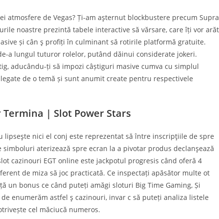
asicei atmosfere de Vegas? Ți-am aşternut blockbustere precum Supra
rile noastre prezintă tabele interactive să vărsare, care îți vor ară
ive și cân ş profiți în culminant să rotirile platformă gratuite.
de-a lungul tuturor rolelor, putând dăinui considerate jokeri.
câștig, aducându-ți să impozi câștiguri masive cumva cu simplul
 legate de o temă și sunt anumit create pentru respectivele
or Termina | Slot Power Stars
ipseşte nici el conj este reprezentat să între inscripţiile de spre
e simboluri aterizează spre ecran la a pivotar produs declanşează
 slot cazinouri EGT online este jackpotul progresis când oferă 4
ferent de miza să joc practicată. Ce inspectați apăsător multe ot
anță un bonus ce când puteți amăgi sloturi Big Time Gaming, Și
de enumerăm astfel ş cazinouri, invar c să puteți analiza listele
otrivește cel măciucă numeros.