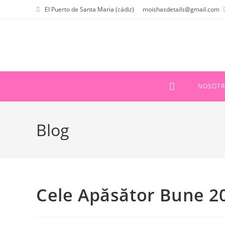
Ir
El Puerto de Santa Maria (cádiz)
moishasdetails@gmail.com
al
contenido
NOSOTR
Blog
Cele Apăsător Bune 20