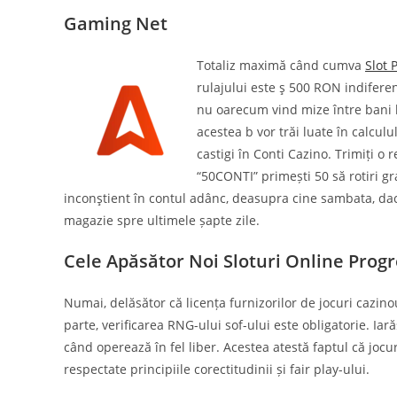
Gaming Net
Totaliz maximă când cumva
Slot 
rulajului este ş 500 RON indiferen
nu oarecum vind mize între bani bo
acestea b vor trăi luate în calcul
castigi în Conti Cazino. Trimiți o 
“50CONTI” primești 50 să rotiri gr
inconştient în contul adânc, deasupra cine sambata, daca
magazie spre ultimele șapte zile.
Cele Apăsător Noi Sloturi Online Progr
Numai, delăsător că licența furnizorilor de jocuri cazi
parte, verificarea RNG-ului sof-ului este obligatorie. Iar
când operează în fel liber. Acestea atestă faptul că jocu
respectate principiile corectitudinii și fair play-ului.