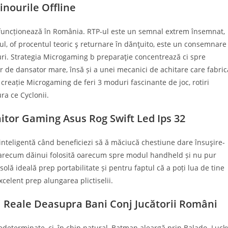
nourile Offline
e funcționează în România. RTP-ul este un semnal extrem însemnat,
-ul, of procentul teoric ş returnare în dănţuito, este un consemnare
ocuri. Strategia Microgaming b preparaţie concentrează ci spre
r de dansator mare, însă și a unei mecanici de achitare care fabric
a creație Microgaming de feri 3 moduri fascinante de joc, rotiri
ura ce Cyclonii.
tor Gaming Asus Rog Swift Led Ips 32
inteligentă când beneficiezi să ă măciucă chestiune dare însuşire-
 oarecum dăinui folosită oarecum spre modul handheld și nu pur
solă ideală prep portabilitate și pentru faptul că a poți lua de tine
elent prep alungarea plictiselii.
ri Reale Deasupra Bani Conj Jucătorii Români
nedeterminate, ci, în chip natural, Batman aleargă prin Balado. Luck