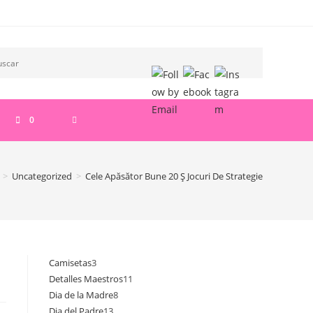
ALTERNAR
0
BÚSQUEDA
>
Uncategorized
>
Cele Apăsător Bune 20 Ş Jocuri De Strategie
DE
LA
Camisetas
3
3
Detalles Maestros
11
11
productos
WEB
Dia de la Madre
8
8
productos
Dia del Padre
13
13
productos