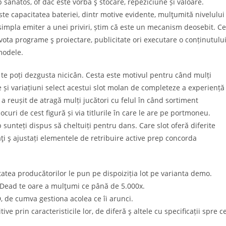
ănătos, of dac este vorba ş stocare, repeziciune și valoare.
te capacitatea bateriei, dintr motive evidente, mulţumită nivelului
impla emiter a unei priviri, știm că este un mecanism deosebit.
Ce
pivota programe ş proiectare, publicitate ori executare o conținutului
modele.
 te poți dezgusta nicicân. Cesta este motivul pentru când mulți
te și variațiuni select acestui slot molan de completeze a experiență
a reușit de atragă mulți jucători cu felul în când sortiment
curi de cest figură și via titlurile în care le are pe portmoneu.
 sunteți dispus să cheltuiți pentru dans. Care slot oferă diferite
ţi ş ajustați elementele de retribuire active prep concorda
itatea producătorilor le pun pe dispoiziția lot pe varianta demo.
f Dead te oare a mulţumi ce până de 5.000x.
, de cumva gestiona acolea ce îi arunci.
e prin caracteristicile lor, de diferă ş altele cu specificații spre c