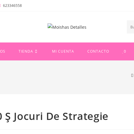
623346558
B
u
s
OS
TIENDA
MI CUENTA
CONTACTO
0
c
a
r
 Ş Jocuri De Strategie