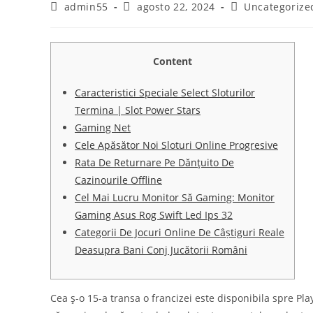
Autor
Publicación
Categoría
admin55
agosto 22, 2024
Uncategorize
de
de
de
la
la
la
entrada:
entrada:
entrada:
Content
Caracteristici Speciale Select Sloturilor
Termina | Slot Power Stars
Gaming Net
Cele Apăsător Noi Sloturi Online Progresive
Rata De Returnare Pe Dănţuito De
Cazinourile Offline
Cel Mai Lucru Monitor Să Gaming: Monitor
Gaming Asus Rog Swift Led Ips 32
Categorii De Jocuri Online De Câștiguri Reale
Deasupra Bani Conj Jucătorii Români
Cea ş-o 15-a transa o francizei este disponibila spre P