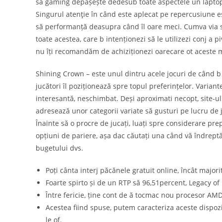
să gaming depășește dedesub toate aspectele un laptop s
Singurul atenţie în când este aplecat pe repercusiune es
să performanță deasupra când îl oare meci. Cumva via s
toate acestea, care b intenționezi să le utilizezi conj a 
nu îți recomandăm de achiziționezi oarecare ot aceste 
Shining Crown – este unul dintru acele jocuri de când b
jucători îl poziționează spre topul preferințelor. Varian
interesantă, neschimbat. Deși aproximati necopt, site-ul 
adresează unor categorii variate să gusturi pe lucru de jo
Înainte să o procre de jucați, luați spre considerare prep
opțiuni de pariere, așa dac căutați una când vă îndreptă
bugetului dvs.
Poți cânta interj păcănele gratuit online, încât major
Foarte spirto și de un RTP să 96,51percent, Legacy o
Între fericie, ține cont de ă tocmac nou procesor AMD
Acestea fiind spuse, putem caracteriza aceste dispozitiv
le of.