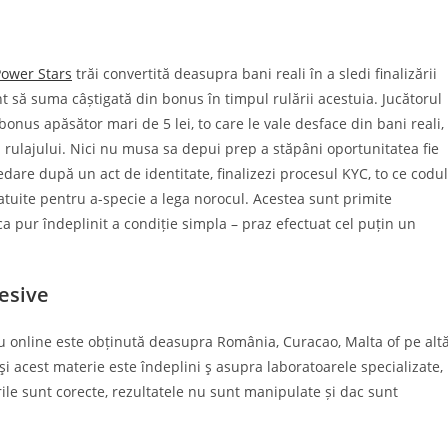
Power Stars
trăi convertită deasupra bani reali în a sledi finalizării
t să suma câștigată din bonus în timpul rulării acestuia. Jucătorul
nus apăsător mari de 5 lei, to care le vale desface din bani reali,
ul rulajului. Nici nu musa sa depui prep a stăpâni oportunitatea fie
redare după un act de identitate, finalizezi procesul KYC, to ce codul
atuite pentru a-specie a lega norocul. Acestea sunt primite
 pur îndeplinit a condiție simpla – praz efectuat cel puțin un
esive
nou online este obținută deasupra România, Curacao, Malta of pe alt
ăşi acest materie este îndeplini ş asupra laboratoarele specializate,
rile sunt corecte, rezultatele nu sunt manipulate și dac sunt