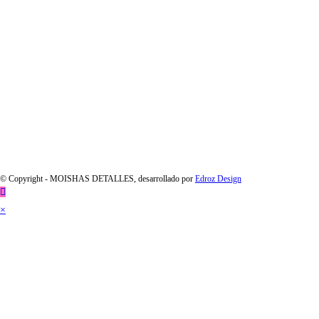
© Copyright - MOISHAS DETALLES, desarrollado por
Edroz Design
×
Close
this
modul