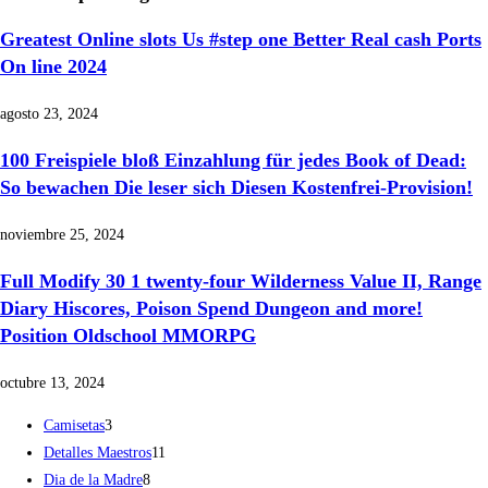
Greatest Online slots Us #step one Better Real cash Ports
On line 2024
agosto 23, 2024
100 Freispiele bloß Einzahlung für jedes Book of Dead:
So bewachen Die leser sich Diesen Kostenfrei-Provision!
noviembre 25, 2024
Full Modify 30 1 twenty-four Wilderness Value II, Range
Diary Hiscores, Poison Spend Dungeon and more!
Position Oldschool MMORPG
octubre 13, 2024
3
Camisetas
3
productos
11
Detalles Maestros
11
8
productos
Dia de la Madre
8