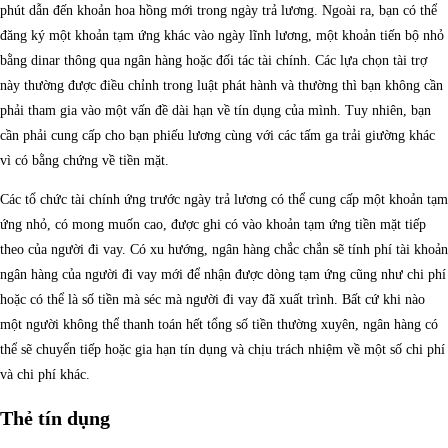
phút dẫn đến khoản hoa hồng mới trong ngày trả lương. Ngoài ra, bạn có thể
đăng ký một khoản tạm ứng khác vào ngày lĩnh lương, một khoản tiến bộ nhỏ
bằng dinar thông qua ngân hàng hoặc đối tác tài chính. Các lựa chọn tài trợ
này thường được điều chỉnh trong luật phát hành và thường thì bạn không cần
phải tham gia vào một vấn đề dài hạn về tín dụng của mình. Tuy nhiên, bạn
cần phải cung cấp cho bạn phiếu lương cùng với các tấm ga trải giường khác
vì có bằng chứng về tiền mặt.
Các tổ chức tài chính ứng trước ngày trả lương có thể cung cấp một khoản tạm
ứng nhỏ, có mong muốn cao, được ghi có vào khoản tạm ứng tiền mặt tiếp
theo của người đi vay. Có xu hướng, ngân hàng chắc chắn sẽ tính phí tài khoản
ngân hàng của người đi vay mới để nhận được dòng tạm ứng cũng như chi phí
hoặc có thể là số tiền mà séc mà người đi vay đã xuất trình. Bất cứ khi nào
một người không thể thanh toán hết tổng số tiền thường xuyên, ngân hàng có
thể sẽ chuyển tiếp hoặc gia hạn tín dụng và chịu trách nhiệm về một số chi phí
và chi phí khác.
Thẻ tín dụng