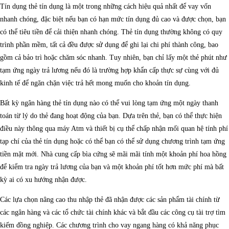
Tín dụng thẻ tín dụng là một trong những cách hiệu quả nhất để vay vốn
nhanh chóng, đặc biệt nếu bạn có hạn mức tín dụng đủ cao và được chọn, bạn
có thể tiêu tiền để cải thiện nhanh chóng. Thẻ tín dụng thường không có quy
trình phần mềm, tất cả đều được sử dụng để ghi lại chi phí thành công, bao
gồm cả bảo trì hoặc chăm sóc nhanh. Tuy nhiên, bạn chỉ lấy một thẻ phút như
tạm ứng ngày trả lương nếu đó là trường hợp khẩn cấp thực sự cùng với đủ
kinh tế để ngăn chặn việc trả hết mong muốn cho khoản tín dụng.
Bất kỳ ngân hàng thẻ tín dụng nào có thể vui lòng tạm ứng một ngày thanh
toán từ lý do thẻ đang hoạt động của bạn. Dựa trên thẻ, bạn có thể thực hiện
điều này thông qua máy Atm và thiết bị cụ thể chấp nhận mối quan hệ tính phí
tạp chí của thẻ tín dụng hoặc có thể bạn có thể sử dụng chương trình tạm ứng
tiền mặt mới. Nhà cung cấp bìa cứng sẽ mãi mãi tính một khoản phí hoa hồng
để kiểm tra ngày trả lương của bạn và một khoản phí tốt hơn mức phí mà bất
kỳ ai có xu hướng nhận được.
Các lựa chọn nâng cao thu nhập thẻ đã nhận được các sản phẩm tài chính từ
các ngân hàng và các tổ chức tài chính khác và bắt đầu các công cụ tài trợ tìm
kiếm đồng nghiệp. Các chương trình cho vay ngang hàng có khả năng phục