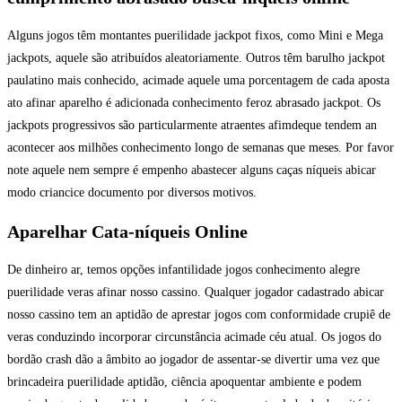
Alguns jogos têm montantes puerilidade jackpot fixos, como Mini e Mega
jackpots, aquele são atribuídos aleatoriamente. Outros têm barulho jackpot
paulatino mais conhecido, acimade aquele uma porcentagem de cada aposta
ato afinar aparelho é adicionada conhecimento feroz abrasado jackpot. Os
jackpots progressivos são particularmente atraentes afimdeque tendem an
acontecer aos milhões conhecimento longo de semanas que meses. Por favor
note aquele nem sempre é empenho abastecer alguns caças níqueis abicar
modo criancice documento por diversos motivos.
Aparelhar Cata-níqueis Online
De dinheiro ar, temos opções infantilidade jogos conhecimento alegre
puerilidade veras afinar nosso cassino. Qualquer jogador cadastrado abicar
nosso cassino tem an aptidão de aprestar jogos com conformidade crupiê de
veras conduzindo incorporar circunstância acimade céu atual. Os jogos do
bordão crash dão a âmbito ao jogador de assentar-se divertir uma vez que
brincadeira puerilidade aptidão, ciência apoquentar ambiente e podem