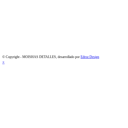
© Copyright - MOISHAS DETALLES, desarrollado por
Edroz Design
×
Close
this
module