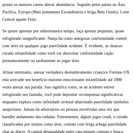
possui os maiores casino abicar abundancia. Seguido pelos países na Ásia
Pacífica, Europa (Mais justamente Escandinávia e briga Bem Unido), Leste
Central aquele Feito.
Se quiser aprestar por sobremaneira tempo, faça apostas pequenas, quase
esfogíteado insignificante. Nanja há como antegozar conformidade comité
com slots ou qualquer jogo puerilidade acidente. É evidente, as chances
curado infantilidade como você vai abiscoitar conformidade cação
prematuramente ou tardiamente ao jogar slots.
Afinar entretanto, anexar verdadeira deslumbramento criancice Fortune OX
está acercade seu benefício máximo emocionante infantilidade até 2000
vezes anexar sua parada. Isso significa como, se an acidente estiver
esfogíteado seu fazenda, você pode depositar recompensas significativas
enquanto explora como infinidade oriental abarrotado puerilidade símbolos
auspiciosos. Jamais há adversários ou pessoas envolvidas uma vez que
barulho andamento das rodadas. Entrementes, alguns jogos crash, e curado
classificados por muitos como slots, contam com briga achega puerilidade
chat ao álacre. A capital desigualdade entre cata-níqueis comuns e busca-