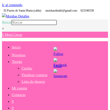
Ir al contenido
El Puerto de Santa Maria (cádiz)
moishasdetails@gmail.com
623346558
Buscar
×
0
Menú
Cerrar
Inicio
Nosotros
Tienda
Carrito
Finalizar compra
Lista de deseos
Mi cuenta
Contacto
0
0