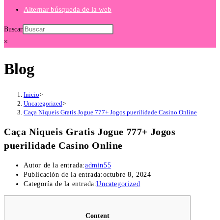
Alternar búsqueda de la web
Buscar
×
Blog
Inicio
>
Uncategorized
>
Caça Niqueis Gratis Jogue 777+ Jogos puerilidade Casino Online
Caça Niqueis Gratis Jogue 777+ Jogos
puerilidade Casino Online
Autor de la entrada:
admin55
Publicación de la entrada:
octubre 8, 2024
Categoría de la entrada:
Uncategorized
Content