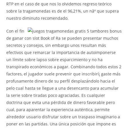
RTP en el caso de que nos lo olvidemos regreso teórico
sobre la tragamonedas es de el 96,21%, un nâº que supera
nuestro diminuto recomendado.
Con el fin
de ganar con slot Book of Ra se pueden presentar muchos
secretos y consejos, sin embargo unos resultan más
efectivos que remarcar la importancia de autoimponerse
un límite sobre lapso sobre esparcimiento y no ha
transpirado económicos a pagar. Combinando todos estos 2
factores, el jugador suele prevenir que inscribirí¡ gaste más
profusamente dinero de su perfil desplazándolo hacia el
pelo cual hasta se llegue a una desencanto para acumular
la serie sobre tiradas poco agraciadas. Es cualquier
doctrina que evita una pérdida de dinero favorable pero
cual, para aparentar la experiencia auténtica, permite
alrededor usuario disfrutar sobre un traspaso imaginario a
poner en las partidas. Una única posición que impone es