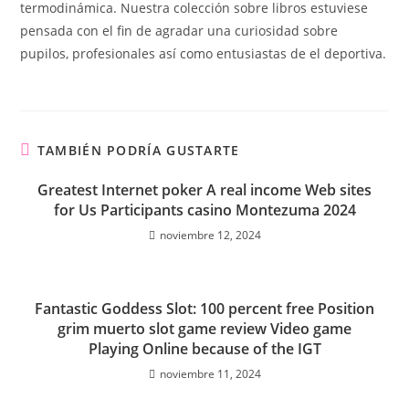
termodinámica. Nuestra colección sobre libros estuviese
pensada con el fin de agradar una curiosidad sobre
pupilos, profesionales así­ como entusiastas de el deportiva.
TAMBIÉN PODRÍA GUSTARTE
Greatest Internet poker A real income Web sites
for Us Participants casino Montezuma 2024
noviembre 12, 2024
Fantastic Goddess Slot: 100 percent free Position
grim muerto slot game review Video game
Playing Online because of the IGT
noviembre 11, 2024