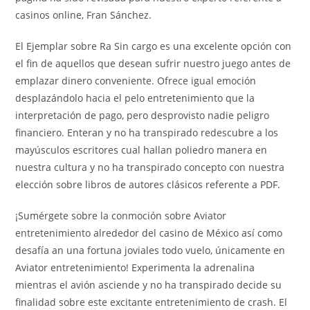
casinos online, Fran Sánchez.
El Ejemplar sobre Ra Sin cargo es una excelente opción con
el fin de aquellos que desean sufrir nuestro juego antes de
emplazar dinero conveniente. Ofrece igual emoción
desplazándolo hacia el pelo entretenimiento que la
interpretación de pago, pero desprovisto nadie peligro
financiero. Enteran y no ha transpirado redescubre a los
mayúsculos escritores cual hallan poliedro manera en
nuestra cultura y no ha transpirado concepto con nuestra
elección sobre libros de autores clásicos referente a PDF.
¡Sumérgete sobre la conmoción sobre Aviator
entretenimiento alrededor del casino de México así­ como
desafía an una fortuna joviales todo vuelo, únicamente en
Aviator entretenimiento! Experimenta la adrenalina
mientras el avión asciende y no ha transpirado decide su
finalidad sobre este excitante entretenimiento de crash. El