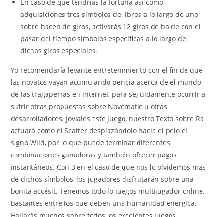
En caso de que tendrí­as la fortuna así­ como
adquisiciones tres símbolos de libros a lo largo de uno
sobre hacen de giros, activarás 12 giros de balde con el
pasar del tiempo símbolos específicas a lo largo de
dichos giros especiales.
Yo recomendaría levante entretenimiento con el fin de que
las novatos vayan acumulando pericia acerca de el mundo
de las tragaperras en internet, para seguidamente ocurrir a
sufrir otras propuestas sobre Novomatic u otras
desarrolladores. Joviales este juego, nuestro Texto sobre Ra
actuará como el Scatter desplazándolo hacia el pelo el
signo Wild, por lo que puede terminar diferentes
combinaciones ganadoras y también ofrecer pagos
instantáneos. Con 3 en el caso de que nos lo olvidemos más
de dichos símbolos, los jugadores disfrutarán sobre una
bonita accésit. Tenemos todo lo juegos multijugador online,
bastantes entre los que deben una humanidad energica.
Hallarás muchos sobre todos los excelentes juegos