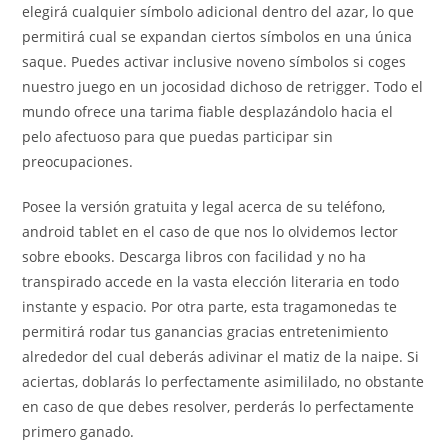
elegirá cualquier símbolo adicional dentro del azar, lo que
permitirá cual se expandan ciertos símbolos en una única
saque. Puedes activar inclusive noveno símbolos si coges
nuestro juego en un jocosidad dichoso de retrigger. Todo el
mundo ofrece una tarima fiable desplazándolo hacia el
pelo afectuoso para que puedas participar sin
preocupaciones.
Posee la versión gratuita y legal acerca de su teléfono,
android tablet en el caso de que nos lo olvidemos lector
sobre ebooks. Descarga libros con facilidad y no ha
transpirado accede en la vasta elección literaria en todo
instante y espacio. Por otra parte, esta tragamonedas te
permitirá rodar tus ganancias gracias entretenimiento
alrededor del cual deberás adivinar el matiz de la naipe. Si
aciertas, doblarás lo perfectamente asimililado, no obstante
en caso de que debes resolver, perderás lo perfectamente
primero ganado.