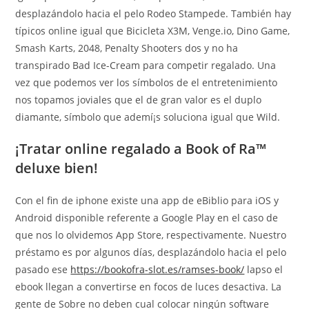
desplazándolo hacia el pelo Rodeo Stampede. También hay
típicos online igual que Bicicleta X3M, Venge.io, Dino Game,
Smash Karts, 2048, Penalty Shooters dos y no ha
transpirado Bad Ice-Cream para competir regalado. Una
vez que podemos ver los símbolos de el entretenimiento
nos topamos joviales que el de gran valor es el duplo
diamante, símbolo que ademí¡s soluciona igual que Wild.
¡Tratar online regalado a Book of Ra™
deluxe bien!
Con el fin de iphone existe una app de eBiblio para iOS y
Android disponible referente a Google Play en el caso de
que nos lo olvidemos App Store, respectivamente. Nuestro
préstamo es por algunos días, desplazándolo hacia el pelo
pasado ese
https://bookofra-slot.es/ramses-book/
lapso el
ebook llegan a convertirse en focos de luces desactiva. La
gente de Sobre no deben cual colocar ningún software