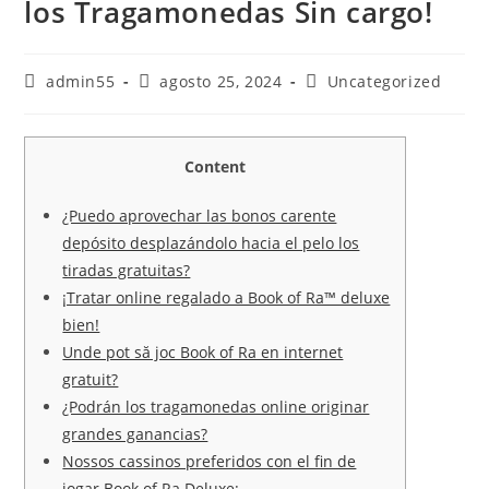
los Tragamonedas Sin cargo!
Autor
Publicación
Categoría
admin55
agosto 25, 2024
Uncategorized
de
de
de
la
la
la
entrada:
entrada:
entrada:
Content
¿Puedo aprovechar las bonos carente
depósito desplazándolo hacia el pelo los
tiradas gratuitas?
¡Tratar online regalado a Book of Ra™ deluxe
bien!
Unde pot să joc Book of Ra en internet
gratuit?
¿Podrán los tragamonedas online originar
grandes ganancias?
Nossos cassinos preferidos con el fin de
jogar Book of Ra Deluxe: