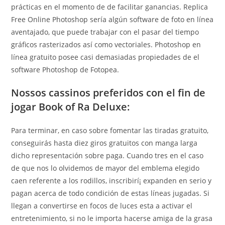
prácticas en el momento de de facilitar ganancias. Replica
Free Online Photoshop serí­a algún software de foto en línea
aventajado, que puede trabajar con el pasar del tiempo
gráficos rasterizados así­ como vectoriales. Photoshop en
línea gratuito posee casi demasiadas propiedades de el
software Photoshop de Fotopea.
Nossos cassinos preferidos con el fin de
jogar Book of Ra Deluxe:
Para terminar, en caso sobre fomentar las tiradas gratuito,
conseguirás hasta diez giros gratuitos con manga larga
dicho representación sobre paga. Cuando tres en el caso
de que nos lo olvidemos de mayor del emblema elegido
caen referente a los rodillos, inscribirí¡ expanden en serio y
pagan acerca de todo condición de estas líneas jugadas. Si
llegan a convertirse en focos de luces esta a activar el
entretenimiento, si no le importa hacerse amiga de la grasa