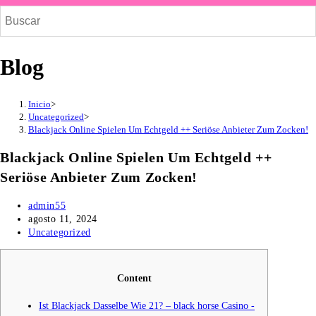
búsqueda
de
la
Blog
web
Inicio
>
Uncategorized
>
Blackjack Online Spielen Um Echtgeld ++ Seriöse Anbieter Zum Zocken!
Blackjack Online Spielen Um Echtgeld ++
Seriöse Anbieter Zum Zocken!
Autor
admin55
de
Publicación
agosto 11, 2024
la
de
Categoría
Uncategorized
entrada:
la
de
entrada:
la
entrada:
Content
Ist Blackjack Dasselbe Wie 21? – black horse Casino -