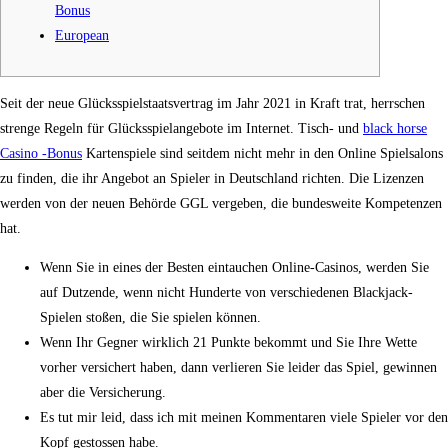
Bonus
European
Seit der neue Glücksspielstaatsvertrag im Jahr 2021 in Kraft trat, herrschen
strenge Regeln für Glücksspielangebote im Internet. Tisch- und
black horse
Casino -Bonus
Kartenspiele sind seitdem nicht mehr in den Online Spielsalons
zu finden, die ihr Angebot an Spieler in Deutschland richten.
Die Lizenzen
werden von der neuen Behörde GGL vergeben, die bundesweite Kompetenzen
hat.
Wenn Sie in eines der Besten eintauchen Online-Casinos, werden Sie
auf Dutzende, wenn nicht Hunderte von verschiedenen Blackjack-
Spielen stoßen, die Sie spielen können.
Wenn Ihr Gegner wirklich 21 Punkte bekommt und Sie Ihre Wette
vorher versichert haben, dann verlieren Sie leider das Spiel, gewinnen
aber die Versicherung.
Es tut mir leid, dass ich mit meinen Kommentaren viele Spieler vor den
Kopf gestossen habe.