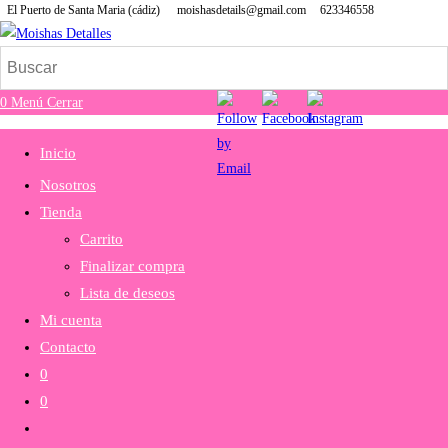
El Puerto de Santa Maria (cádiz)
moishasdetails@gmail.com
623346558
Ir
al
contenido
0
Menú
Cerrar
Inicio
Nosotros
Tienda
Carrito
Finalizar compra
Lista de deseos
Mi cuenta
Contacto
0
0
Alternar