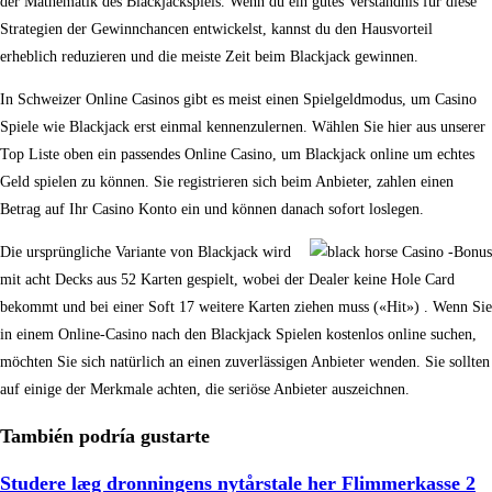
der Mathematik des Blackjackspiels. Wenn du ein gutes Verständnis für diese
Strategien der Gewinnchancen entwickelst, kannst du den Hausvorteil
erheblich reduzieren und die meiste Zeit beim Blackjack gewinnen.
In Schweizer Online Casinos gibt es meist einen Spielgeldmodus, um Casino
Spiele wie Blackjack erst einmal kennenzulernen. Wählen Sie hier aus unserer
Top Liste oben ein passendes Online Casino, um Blackjack online um echtes
Geld spielen zu können. Sie registrieren sich beim Anbieter, zahlen einen
Betrag auf Ihr Casino Konto ein und können danach sofort loslegen.
Die ursprüngliche Variante von Blackjack wird
mit acht Decks aus 52 Karten gespielt, wobei der Dealer keine Hole Card
bekommt und bei einer Soft 17 weitere Karten ziehen muss («Hit») . Wenn Sie
in einem Online-Casino nach den Blackjack Spielen kostenlos online suchen,
möchten Sie sich natürlich an einen zuverlässigen Anbieter wenden. Sie sollten
auf einige der Merkmale achten, die seriöse Anbieter auszeichnen.
También podría gustarte
Studere læg dronningens nytårstale her Flimmerkasse 2