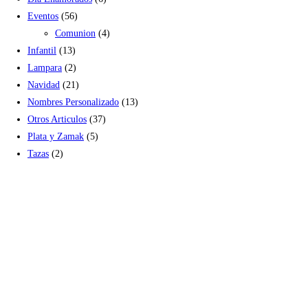
56
productos
Eventos
56
productos
4
Comunion
4
13
productos
Infantil
13
productos
2
Lampara
2
productos
21
Navidad
21
productos
13
Nombres Personalizado
13
37
productos
Otros Articulos
37
5
productos
Plata y Zamak
5
2
productos
Tazas
2
productos
MEDIOS DE PAGO
GALERÍA