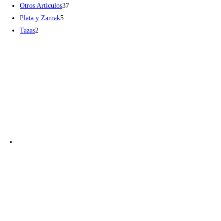
37
productos
Otros Articulos
37
5
productos
Plata y Zamak
5
2
productos
Tazas
2
productos
MEDIOS DE PAGO
GALERÍA