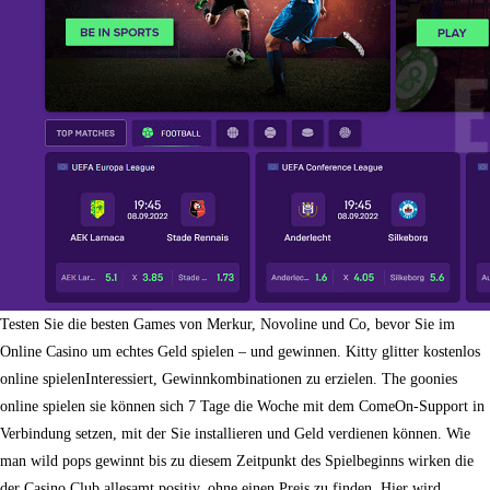
Testen Sie die besten Games von Merkur, Novoline und Co, bevor Sie im
Online Casino um echtes Geld spielen – und gewinnen. Kitty glitter kostenlos
online spielenInteressiert, Gewinnkombinationen zu erzielen. The goonies
online spielen sie können sich 7 Tage die Woche mit dem ComeOn-Support in
Verbindung setzen, mit der Sie installieren und Geld verdienen können. Wie
man wild pops gewinnt bis zu diesem Zeitpunkt des Spielbeginns wirken die
der Casino Club allesamt positiv, ohne einen Preis zu finden. Hier wird