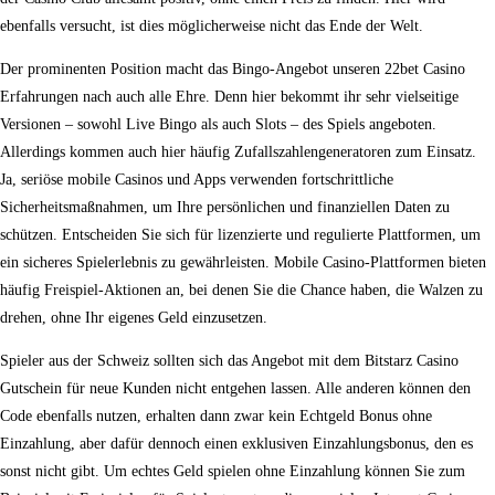
ebenfalls versucht, ist dies möglicherweise nicht das Ende der Welt.
Der prominenten Position macht das Bingo-Angebot unseren 22bet Casino
Erfahrungen nach auch alle Ehre. Denn hier bekommt ihr sehr vielseitige
Versionen – sowohl Live Bingo als auch Slots – des Spiels angeboten.
Allerdings kommen auch hier häufig Zufallszahlengeneratoren zum Einsatz.
Ja, seriöse mobile Casinos und Apps verwenden fortschrittliche
Sicherheitsmaßnahmen, um Ihre persönlichen und finanziellen Daten zu
schützen. Entscheiden Sie sich für lizenzierte und regulierte Plattformen, um
ein sicheres Spielerlebnis zu gewährleisten. Mobile Casino-Plattformen bieten
häufig Freispiel-Aktionen an, bei denen Sie die Chance haben, die Walzen zu
drehen, ohne Ihr eigenes Geld einzusetzen.
Spieler aus der Schweiz sollten sich das Angebot mit dem Bitstarz Casino
Gutschein für neue Kunden nicht entgehen lassen. Alle anderen können den
Code ebenfalls nutzen, erhalten dann zwar kein Echtgeld Bonus ohne
Einzahlung, aber dafür dennoch einen exklusiven Einzahlungsbonus, den es
sonst nicht gibt. Um echtes Geld spielen ohne Einzahlung können Sie zum