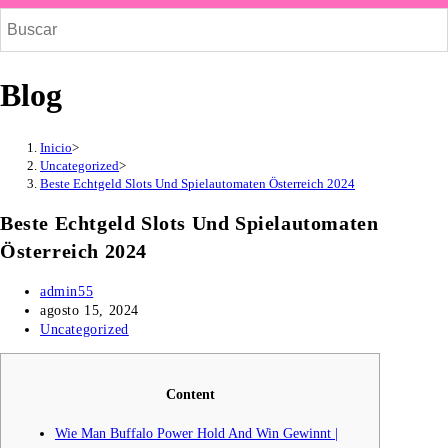
búsqueda
de
la
Blog
web
Inicio
>
Uncategorized
>
Beste Echtgeld Slots Und Spielautomaten Österreich 2024
Beste Echtgeld Slots Und Spielautomaten
Österreich 2024
Autor
admin55
de
Publicación
agosto 15, 2024
la
de
Categoría
Uncategorized
entrada:
la
de
entrada:
la
entrada:
Content
Wie Man Buffalo Power Hold And Win Gewinnt |