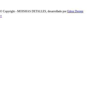
© Copyright - MOISHAS DETALLES, desarrollado por
Edroz Design
×
Close
this
modul
Comunión