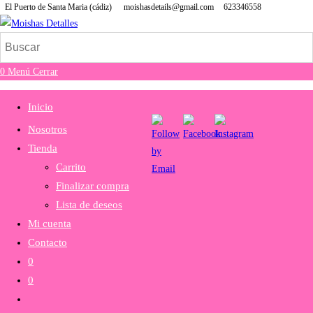
El Puerto de Santa Maria (cádiz)
moishasdetails@gmail.com
623346558
Ir
al
contenido
0
Menú
Cerrar
Inicio
Nosotros
Tienda
Carrito
Finalizar compra
Lista de deseos
Mi cuenta
Contacto
0
0
Alternar