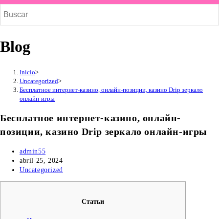
búsqueda
de
la
Blog
web
Inicio
>
Uncategorized
>
Бесплатное интернет-казино, онлайн-позиции, казино Drip зеркало
онлайн-игры
Бесплатное интернет-казино, онлайн-
позиции, казино Drip зеркало онлайн-игры
Autor
admin55
de
Publicación
abril 25, 2024
la
de
Categoría
Uncategorized
entrada:
la
de
entrada:
la
entrada:
Статьи