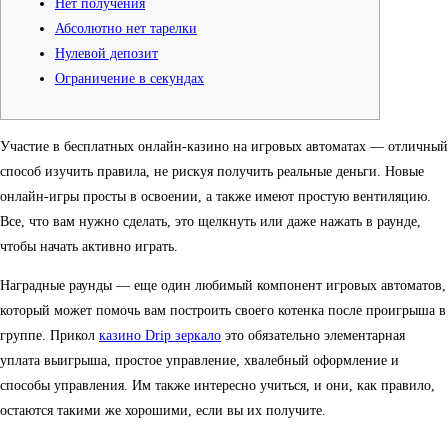
Нет получения
Абсолютно нет тарелки
Нулевой депозит
Ограничение в секундах
Участие в бесплатных онлайн-казино на игровых автоматах — отличный
способ изучить правила, не рискуя получить реальные деньги. Новые
онлайн-игры просты в освоении, а также имеют простую вентиляцию.
Все, что вам нужно сделать, это щелкнуть или даже нажать в раунде,
чтобы начать активно играть.
Наградные раунды — еще один любимый компонент игровых автоматов,
который может помочь вам построить своего котенка после проигрыша в
группе.
Прикол
казино Drip зеркало
это обязательно элементарная
уплата выигрыша, простое управление, хвалебный оформление и
способы управления. Им также интересно учиться, и они, как правило,
остаются такими же хорошими, если вы их получите.