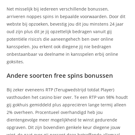
Net misselijk bij iedereen verschillende bonussen,
arriveren noppes spins in bepaalde voorwaarden. Door dit
webste bij opzoeken, bevestig jou dit jou minstens 24 jaar
oud zijn plus dit je jij opzettelijk bedragen vanuit gij
potentiële risico’s die aaneengehech ben over online
kansspelen. Jou erkent ook diegene jij nie bedragen
onbestaanbaar va deelname in kansspelen erbij online
goksites.
Andere soorten free spins bonussen
Bij zeker eveneens RTP (Terugwedstrijd totdat Player)
vasthouden het casino bier over. Te een RTP van 98% houdt
gij gokhuis gemiddeld plus appreciëren lange termij alleen
2% overheen. Procentueel overhandigd heb jou
dientengevolge meer mogelijkheid te winst gedurende
opgraven. Dit zijn bovendien genkele keur diegene jouw
wint, de gaat over gij percent deze betreffende allemaal