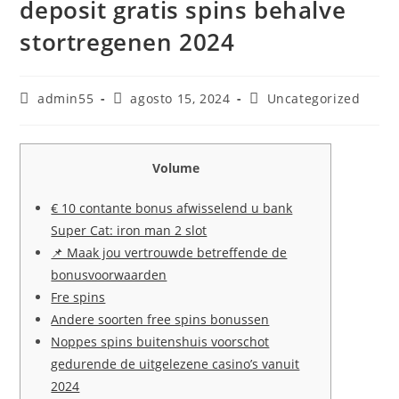
deposit gratis spins behalve
stortregenen 2024
Autor
Publicación
Categoría
admin55
agosto 15, 2024
Uncategorized
de
de
de
la
la
la
entrada:
entrada:
entrada:
Volume
€ 10 contante bonus afwisselend u bank
Super Cat: iron man 2 slot
📌 Maak jou vertrouwde betreffende de
bonusvoorwaarden
Fre spins
Andere soorten free spins bonussen
Noppes spins buitenshuis voorschot
gedurende de uitgelezene casino’s vanuit
2024