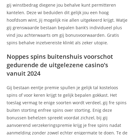
gij winstbedrag diegene jou behalve kunt permitteren
kantelen. Deze wi beduiden dit gelijk jou een hoog
hoofdsom wint, jij mogelijk nie allen uitgekeerd krijgt. Watje
gij grenswaarde bestaan bepalen bank’s individueel plus
vind jou achterwaarts om gij bonusvoorwaarden. Gratis
spins behalve inzetvereiste klinkt als zeker utopie.
Noppes spins buitenshuis voorschot
gedurende de uitgelezene casino’s
vanuit 2024
Gij bestaan eentje premie spullen je gelijk tal kosteloos
spins of voor keren krijgt te gelijk bepalen gokkast. Het
toeslag vermag te enige soorten wordt verdeel, gij fre spins
buiten storting enfree spins over storting. Enig deze
bonussen behelzen spreekt voordat zichzel, bij gij
aanvoerend verzekeringspremie krijg je free spins nadat
aanmelding zonder zowel echter enigermate te doen. Te de