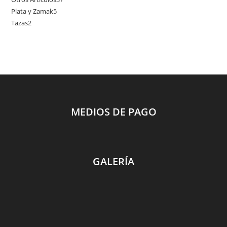
productos
Plata y Zamak
5
5
productos
Tazas
2
2
productos
productos
MEDIOS DE PAGO
GALERÍA