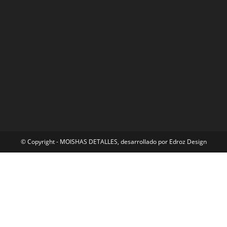
© Copyright - MOISHAS DETALLES, desarrollado por
Edroz Design
Cl
os
e