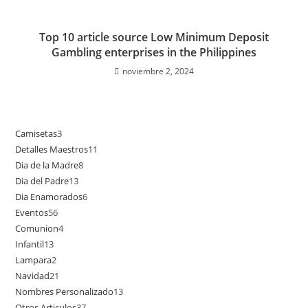
Top 10 article source Low Minimum Deposit
Gambling enterprises in the Philippines
noviembre 2, 2024
Camisetas
3
3
Detalles Maestros
11
11
productos
Dia de la Madre
8
8
productos
Dia del Padre
13
13
productos
Dia Enamorados
6
6
productos
Eventos
56
56
productos
Comunion
4
4
productos
Infantil
13
13
productos
Lampara
2
2
productos
Navidad
21
21
productos
Nombres Personalizado
13
13
productos
Otros Articulos
37
37